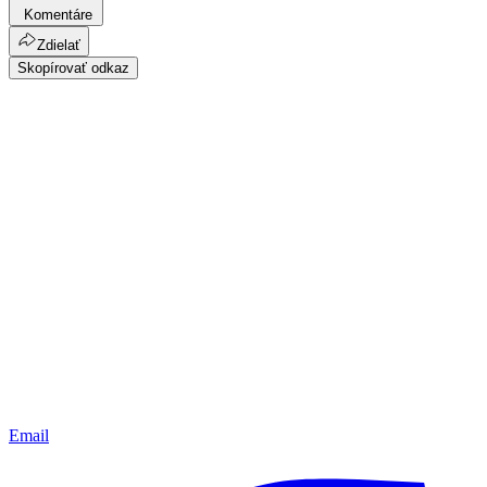
Komentáre
Zdielať
Skopírovať odkaz
Email