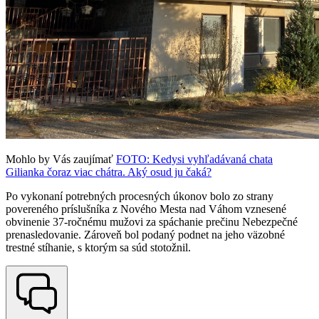
Mohlo by Vás zaujímať
FOTO: Kedysi vyhľadávaná chata
Gilianka čoraz viac chátra. Aký osud ju čaká?
Po vykonaní potrebných procesných úkonov bolo zo strany
povereného príslušníka z Nového Mesta nad Váhom vznesené
obvinenie 37-ročnému mužovi za spáchanie prečinu Nebezpečné
prenasledovanie. Zároveň bol podaný podnet na jeho väzobné
trestné stíhanie, s ktorým sa súd stotožnil.