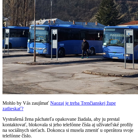
Mohlo by Vás zaujímať
Naozaj je treba Trenčianskej župe
zatlieskať?
Vystrašená žena páchateľa opakovane žiadala, aby ju prestal
kontaktovať, blokovala si jeho telefónne čísla aj užívateľské profily
na sociálnych sieťach. Dokonca si musela zmeniť u operátora svoje
telefónne číslo.