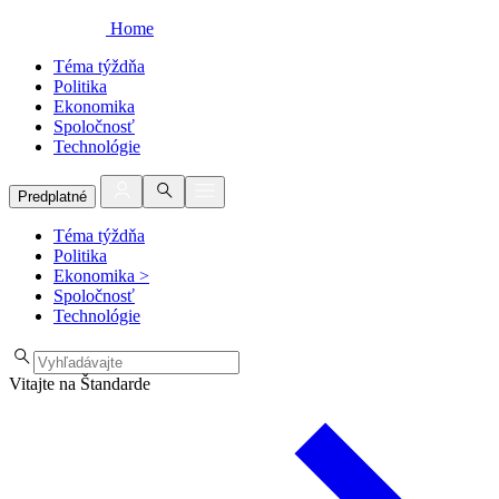
Home
Téma týždňa
Politika
Ekonomika
Spoločnosť
Technológie
Predplatné
Téma týždňa
Politika
Ekonomika
>
Spoločnosť
Technológie
Vitajte na Štandarde