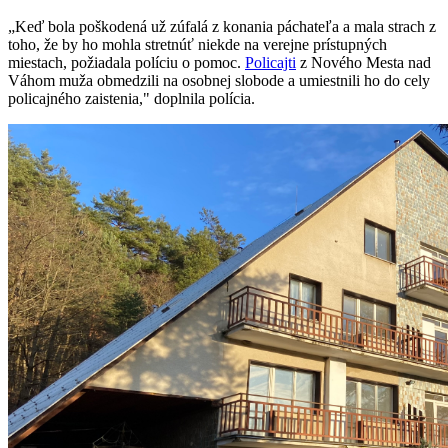
„Keď bola poškodená už zúfalá z konania páchateľa a mala strach z
toho, že by ho mohla stretnúť niekde na verejne prístupných
miestach, požiadala políciu o pomoc.
Policajti
z Nového Mesta nad
Váhom muža obmedzili na osobnej slobode a umiestnili ho do cely
policajného zaistenia," doplnila polícia.