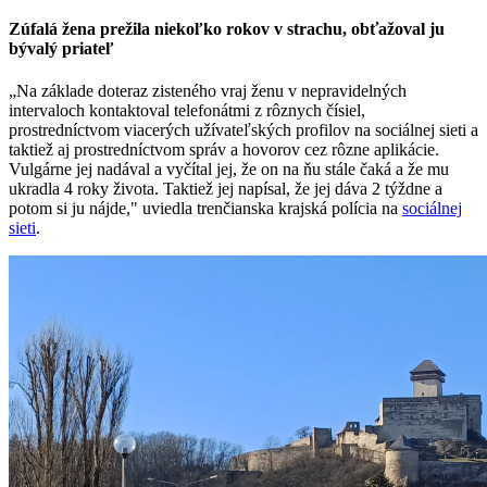
Zúfalá žena prežila niekoľko rokov v strachu, obťažoval ju
bývalý priateľ
„Na základe doteraz zisteného vraj ženu v nepravidelných
intervaloch kontaktoval telefonátmi z rôznych čísiel,
prostredníctvom viacerých užívateľských profilov na sociálnej sieti a
taktiež aj prostredníctvom správ a hovorov cez rôzne aplikácie.
Vulgárne jej nadával a vyčítal jej, že on na ňu stále čaká a že mu
ukradla 4 roky života. Taktiež jej napísal, že jej dáva 2 týždne a
potom si ju nájde," uviedla trenčianska krajská polícia na
sociálnej
sieti
.