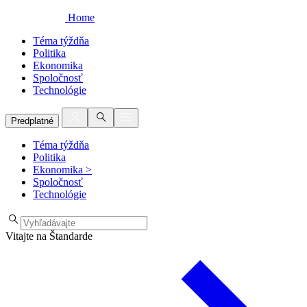
Home
Téma týždňa
Politika
Ekonomika
Spoločnosť
Technológie
Predplatné
Téma týždňa
Politika
Ekonomika
>
Spoločnosť
Technológie
Vitajte na Štandarde