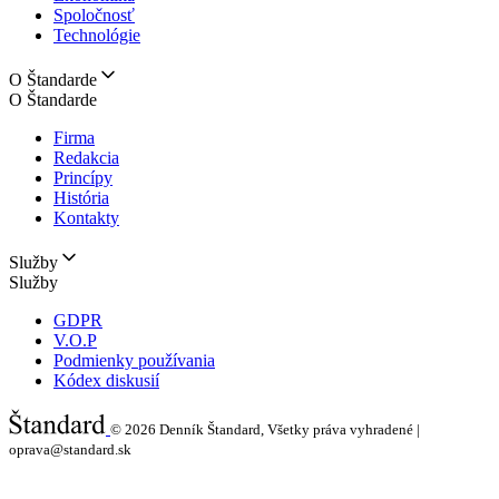
Spoločnosť
Technológie
O Štandarde
O Štandarde
Firma
Redakcia
Princípy
História
Kontakty
Služby
Služby
GDPR
V.O.P
Podmienky používania
Kódex diskusií
© 2026
Denník Štandard, Všetky práva vyhradené |
oprava@standard.sk