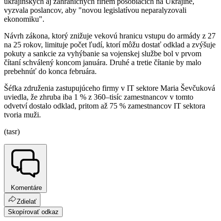
ukrajinských aj zahraničných firiem pôsobiacich na Ukrajine,
vyzvala poslancov, aby "novou legislatívou neparalyzovali
ekonomiku".
Návrh zákona, ktorý znižuje vekovú hranicu vstupu do armády z 27
na 25 rokov, limituje počet ľudí, ktorí môžu dostať odklad a zvýšuje
pokuty a sankcie za vyhýbanie sa vojenskej službe bol v prvom
čítaní schválený koncom januára. Druhé a tretie čítanie by malo
prebehnúť do konca februára.
Šéfka združenia zastupujúceho firmy v IT sektore Maria Ševčuková
uviedla, že zhruba iba 1 % z 360–tisíc zamestnancov v tomto
odvetví dostalo odklad, pritom až 75 % zamestnancov IT sektora
tvoria muži.
(tasr)
Komentáre
Zdielať
Skopírovať odkaz