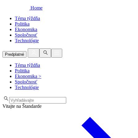
Home
Téma týždňa
Politika
Ekonomika
Spoločnosť
Technológie
Predplatné
Téma týždňa
Politika
Ekonomika
>
Spoločnosť
Technológie
Vitajte na Štandarde