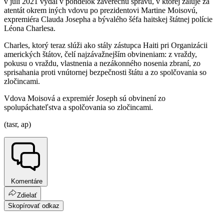
v júli 2021 vydal v pondelok záverečnú správu, v ktorej žaluje za
atentát okrem iných vdovu po prezidentovi Martine Moisovú,
expremiéra Clauda Josepha a bývalého šéfa haitskej štátnej polície
Léona Charlesa.
Charles, ktorý teraz slúži ako stály zástupca Haiti pri Organizácii
amerických štátov, čelí najzávažnejším obvineniam: z vraždy,
pokusu o vraždu, vlastnenia a nezákonného nosenia zbraní, zo
sprisahania proti vnútornej bezpečnosti štátu a zo spolčovania so
zločincami.
Vdova Moisová a expremiér Joseph sú obvinení zo
spolupáchateľstva a spolčovania so zločincami.
(tasr, ap)
Komentáre
Zdielať
Skopírovať odkaz