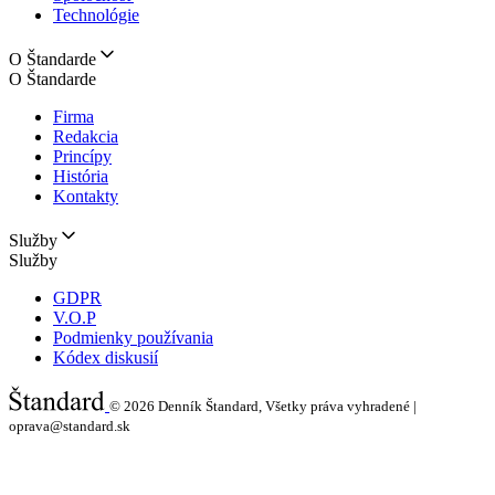
Technológie
O Štandarde
O Štandarde
Firma
Redakcia
Princípy
História
Kontakty
Služby
Služby
GDPR
V.O.P
Podmienky používania
Kódex diskusií
© 2026
Denník Štandard, Všetky práva vyhradené |
oprava@standard.sk