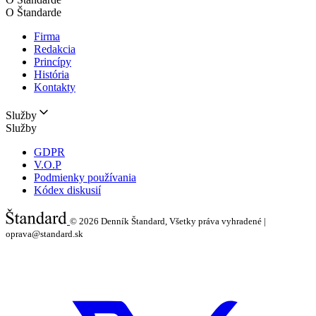
O Štandarde
Firma
Redakcia
Princípy
História
Kontakty
Služby
Služby
GDPR
V.O.P
Podmienky používania
Kódex diskusií
© 2026
Denník Štandard, Všetky práva vyhradené |
oprava@standard.sk