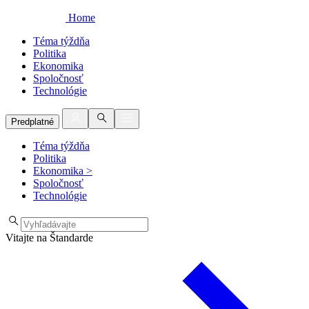
Home
Téma týždňa
Politika
Ekonomika
Spoločnosť
Technológie
Predplatné
Téma týždňa
Politika
Ekonomika
>
Spoločnosť
Technológie
Vitajte na Štandarde