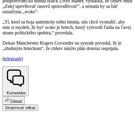
podporovateľka hnutia Black Lives Matter, vyhlásila, že cirkev musí
„ďalej upevňovať rasovú spravodlivosť“, a nemala by sa báť
označenia „woke“.
„Tí, ktorí sa boja autenticity tohto hnutia, nás chcú vystrašiť, aby
sme si mysleli, že byť woke je hriech, ktorý vytvorili ľudia na ľavej
strane politického spektra,“ povedala.
Dekan Manchestru Rogers Govender na synode povedal, že je
„zhubným hriechom“, že cirkev takýto plán doteraz neprijala.
(
telegraph
)
Komentáre
Zdielať
Skopírovať odkaz