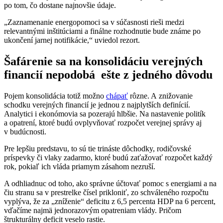
po tom, čo dostane najnovšie údaje.
„Zaznamenanie energopomoci sa v súčasnosti rieši medzi
relevantnými inštitúciami a finálne rozhodnutie bude známe po
ukončení jarnej notifikácie,“ uviedol rezort.
Šafárenie sa na konsolidáciu verejných
financií nepodobá ešte z jedného dôvodu
Pojem konsolidácia totiž možno
chápať
rôzne. A znižovanie
schodku verejných financií je jednou z najplytších definícií.
Analytici i ekonómovia sa pozerajú hlbšie. Na nastavenie politík
a opatrení, ktoré budú ovplyvňovať rozpočet verejnej správy aj
v budúcnosti.
Pre lepšiu predstavu, to sú tie trináste dôchodky, rodičovské
príspevky či vlaky zadarmo, ktoré budú zaťažovať rozpočet každý
rok, pokiaľ ich vláda priamym zásahom nezruší.
A odhliadnuc od toho, ako správne účtovať pomoc s energiami a na
čiu stranu sa v prestrelke čísel prikloniť, zo schváleného rozpočtu
vyplýva, že za „zníženie“ deficitu z 6,5 percenta HDP na 6 percent,
vďačíme najmä jednorazovým opatreniam vlády. Pričom
štrukturálny deficit veselo rastie.