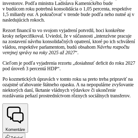
investorov. Podľa ministra Ladislava Kamenického bude
v budúcom roku potrebná konsolidácia o 1,05 percenta, respektíve
1,5 miliardy eur. A pokračovať v trende bude podľa neho nutné aj v
nasledujúcich rokoch.
Rezort financií to vo svojom vyjadrení potvrdil, hoci konkrétne
kroky nešpecifikoval. Uviedol, že v súčasnosti „intenzívne pracuje
na zostavení návrhu konsolidačných opatrení, ktoré po ich schválení
vládou, respektíve parlamentom, budú obsahom
Návrhu rozpočtu
verejnej správy na roky 2025 až 2027
“.
Cieľom je podľa vyjadrenia rezortu „dosiahnuť deficit do roku 2027
pod úroveň 3 percentá HDP“.
Po kozmetických úpravách v tomto roku sa preto treba pripraviť na
ozajstné uťahovanie štátneho opasku. A na nepopulárne zvyšovanie
niektorých daní, škrtanie vládnych výdavkov či ukončenie
rozdávania peňazí prostredníctvom rôznych sociálnych transferov.
Komentáre