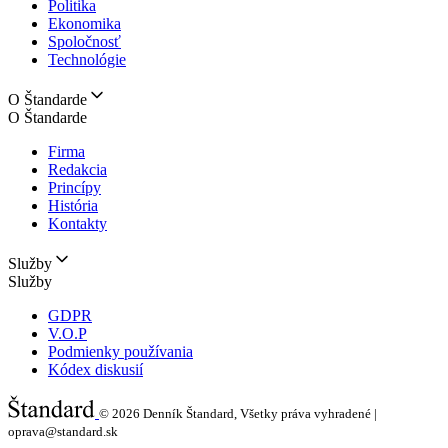
Politika
Ekonomika
Spoločnosť
Technológie
O Štandarde
O Štandarde
Firma
Redakcia
Princípy
História
Kontakty
Služby
Služby
GDPR
V.O.P
Podmienky používania
Kódex diskusií
© 2026
Denník Štandard, Všetky práva vyhradené |
oprava@standard.sk