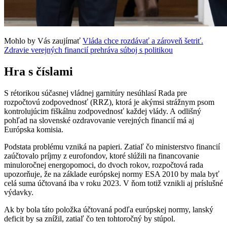
Mohlo by Vás zaujímať
Vláda chce rozdávať a zároveň šetriť.
Zdravie verejných financií prehráva súboj s politikou
Hra s číslami
S rétorikou súčasnej vládnej garnitúry nesúhlasí Rada pre
rozpočtovú zodpovednosť (RRZ), ktorá je akýmsi strážnym psom
kontrolujúcim fiškálnu zodpovednosť každej vlády. A odlišný
pohľad na slovenské ozdravovanie verejných financií má aj
Európska komisia.
Podstata problému vzniká na papieri. Zatiaľ čo ministerstvo financií
zaúčtovalo príjmy z eurofondov, ktoré slúžili na financovanie
minuloročnej energopomoci, do dvoch rokov, rozpočtová rada
upozorňuje, že na základe európskej normy ESA 2010 by mala byť
celá suma účtovaná iba v roku 2023. V ňom totiž vznikli aj príslušné
výdavky.
Ak by bola táto položka účtovaná podľa európskej normy, lanský
deficit by sa znížil, zatiaľ čo ten tohtoročný by stúpol.