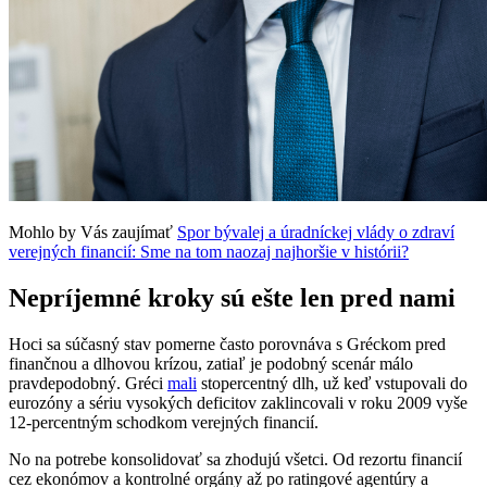
Mohlo by Vás zaujímať
Spor bývalej a úradníckej vlády o zdraví
verejných financií: Sme na tom naozaj najhoršie v histórii?
Nepríjemné kroky sú ešte len pred nami
Hoci sa súčasný stav pomerne často porovnáva s Gréckom pred
finančnou a dlhovou krízou, zatiaľ je podobný scenár málo
pravdepodobný. Gréci
mali
stopercentný dlh, už keď vstupovali do
eurozóny a sériu vysokých deficitov zaklincovali v roku 2009 vyše
12-percentným schodkom verejných financií.
No na potrebe konsolidovať sa zhodujú všetci. Od rezortu financií
cez ekonómov a kontrolné orgány až po ratingové agentúry a