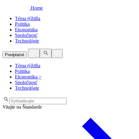
Home
Téma týždňa
Politika
Ekonomika
Spoločnosť
Technológie
Predplatné
Téma týždňa
Politika
Ekonomika
>
Spoločnosť
Technológie
Vitajte na Štandarde