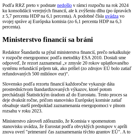
Podľa RRZ preto v podstate
nedošlo
v rámci rozpočtu na rok 2024
ku konsolidácii verejných financií, ale k zvýšeniu dlhu (po úpravách
z 5,7 percenta HDP na 6,1 percenta). A podobné čísla
uvádza
vo
svojej správe aj Európska komisia (zo 6,1 percenta HDP na 6,3
percenta).
Ministerstvo financií sa bráni
Redaktor Štandardu sa pýtal ministerstva financií, prečo nekalkuluje
v rozpočte energopomoc podľa metodiky ESA 2010. Dostali sme
odpoveď, že rezort zaznamenal „v zmysle 20 rokov uplatňovaného
systému refundácií príjem tak, ako prišiel (zo zdrojov EÚ bolo zatiaľ
refundovaných 500 miliónov eur)“.
Slovensko podľa rezortu financií každoročne vykazuje dáta
prostredníctvom štandardizovaných výkazov, ktoré potom
prechádzajú Štatistickým úradom až do Eurostatu. Tento proces sa
deje dvakrát ročne, pričom stanovisko Európskej komisie zatiaľ
obsahuje starší predpoklad zaznamenania energopomoci v plnom
rozsahu v roku 2023.
Ministerstvo zároveň zdôraznilo, že Komisia v spomenutom
stanovisku uvádza, že Eurostat podľa obvyklých postupov v apríli
znova overí "primeraný čas zaznamenania týchto grantov EÚ". A to