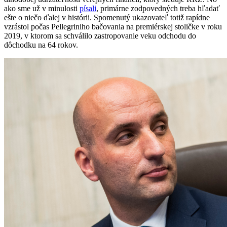
ako sme už v minulosti
písali
, primárne zodpovedných treba hľadať
ešte o niečo ďalej v histórii. Spomenutý ukazovateľ totiž rapídne
vzrástol počas Pellegriniho bačovania na premiérskej stoličke v roku
2019, v ktorom sa schválilo zastropovanie veku odchodu do
dôchodku na 64 rokov.