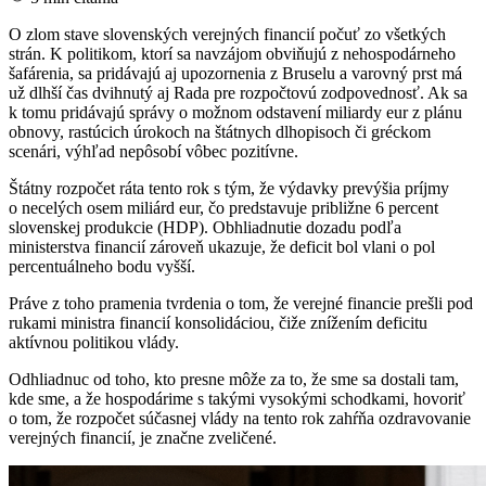
O zlom stave slovenských verejných financií počuť zo všetkých
strán. K politikom, ktorí sa navzájom obviňujú z nehospodárneho
šafárenia, sa pridávajú aj upozornenia z Bruselu a varovný prst má
už dlhší čas dvihnutý aj Rada pre rozpočtovú zodpovednosť. Ak sa
k tomu pridávajú správy o možnom odstavení miliardy eur z plánu
obnovy, rastúcich úrokoch na štátnych dlhopisoch či gréckom
scenári, výhľad nepôsobí vôbec pozitívne.
Štátny rozpočet ráta tento rok s tým, že výdavky prevýšia príjmy
o necelých osem miliárd eur, čo predstavuje približne 6 percent
slovenskej produkcie (HDP). Obhliadnutie dozadu podľa
ministerstva financií zároveň ukazuje, že deficit bol vlani o pol
percentuálneho bodu vyšší.
Práve z toho pramenia tvrdenia o tom, že verejné financie prešli pod
rukami ministra financií konsolidáciou, čiže znížením deficitu
aktívnou politikou vlády.
Odhliadnuc od toho, kto presne môže za to, že sme sa dostali tam,
kde sme, a že hospodárime s takými vysokými schodkami, hovoriť
o tom, že rozpočet súčasnej vlády na tento rok zahŕňa ozdravovanie
verejných financií, je značne zveličené.