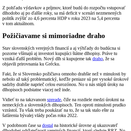
Z pohľadu výdavkov a príjmov, ktoré budú do rozpočtu vstupovať
dlhodobo aj po ďalšie roky, sa má deficit v scenári nezmenených
politík zvýšiť zo 4,6 percenta HDP v roku 2023 na 5,4 percenta
v tom aktuálnom.
Požičiavame si mimoriadne draho
Stav slovenských verejných financií a aj výhľady do budúcna si
pozorne všímajú aj investori kupujúci štátne dlhopisy. Práve tu
vzniká ďalší problém. Nový dlh si kupujeme tak
draho
, že sa
objavili prirovnania ku Grécku.
Fakt, že si Slovensko požičiava omnoho drahšie než v minulosti by
nebolo až taký problematický, keďže peniaze sú pre vysoké úrokové
sadzby drahšie naprieč celou eurozónou. No u nás stúpli úroky na
dlhopisoch podstatne viacej než inde.
Vidieť to na takzvanom
spreade
, čiže na rozdiele medzi úrokmi na
nemeckých a slovenských dlhopisoch. Ten oproti minulosti prudko
vzrástol. Tu však treba poukázať na to, že sa tak stalo ešte za
šafárenia bývalej vlády počas roku 2022.
V podobnom čase sa
dostal
na historické úrovne aj ukazovateľ
dlhodobej udržateľnosti verejných financií, ktorý sleduje RRZ. No