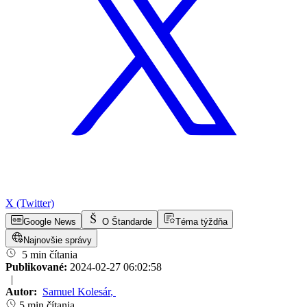
X (Twitter)
Google News
O Štandarde
Téma týždňa
Najnovšie správy
5 min čítania
Publikované:
2024-02-27 06:02:58
|
Autor:
Samuel Kolesár
,
5 min čítania