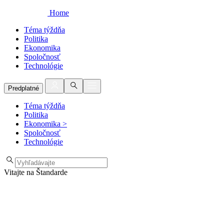
Home
Téma týždňa
Politika
Ekonomika
Spoločnosť
Technológie
Predplatné
Téma týždňa
Politika
Ekonomika
>
Spoločnosť
Technológie
Vitajte na Štandarde