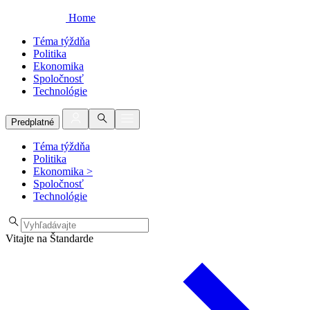
Home
Téma týždňa
Politika
Ekonomika
Spoločnosť
Technológie
Predplatné
Téma týždňa
Politika
Ekonomika
>
Spoločnosť
Technológie
Vitajte na Štandarde