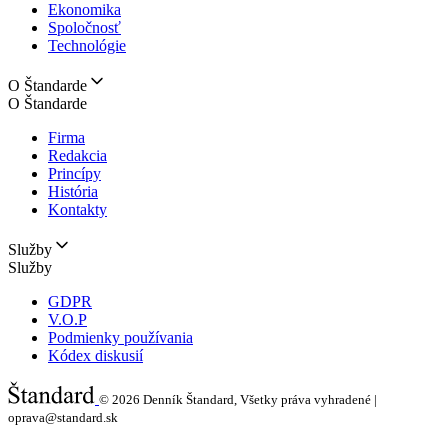
Ekonomika
Spoločnosť
Technológie
O Štandarde
O Štandarde
Firma
Redakcia
Princípy
História
Kontakty
Služby
Služby
GDPR
V.O.P
Podmienky používania
Kódex diskusií
© 2026
Denník Štandard, Všetky práva vyhradené |
oprava@standard.sk