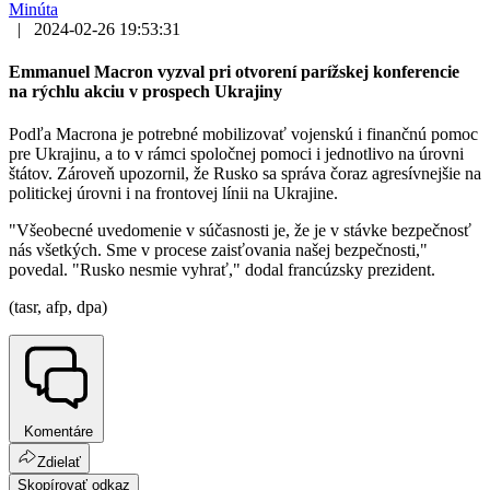
Minúta
|
2024-02-26 19:53:31
Emmanuel Macron vyzval pri otvorení parížskej konferencie
na rýchlu akciu v prospech Ukrajiny
Podľa Macrona je potrebné mobilizovať vojenskú i finančnú pomoc
pre Ukrajinu, a to v rámci spoločnej pomoci i jednotlivo na úrovni
štátov. Zároveň upozornil, že Rusko sa správa čoraz agresívnejšie na
politickej úrovni i na frontovej línii na Ukrajine.
"Všeobecné uvedomenie v súčasnosti je, že je v stávke bezpečnosť
nás všetkých. Sme v procese zaisťovania našej bezpečnosti,"
povedal. "Rusko nesmie vyhrať," dodal francúzsky prezident.
(tasr, afp, dpa)
Komentáre
Zdielať
Skopírovať odkaz