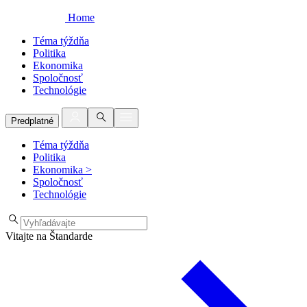
Home
Téma týždňa
Politika
Ekonomika
Spoločnosť
Technológie
Predplatné
Téma týždňa
Politika
Ekonomika
>
Spoločnosť
Technológie
Vitajte na Štandarde