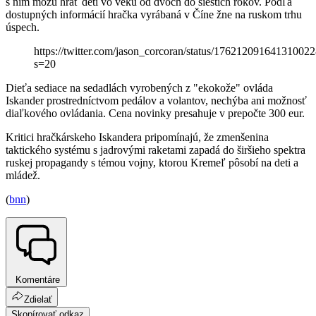
s ním môžu hrať deti vo veku od dvoch do šiestich rokov. Podľa
dostupných informácií hračka vyrábaná v Číne žne na ruskom trhu
úspech.
https://twitter.com/jason_corcoran/status/17621209164131002
s=20
Dieťa sediace na sedadlách vyrobených z "ekokože" ovláda
Iskander prostredníctvom pedálov a volantov, nechýba ani možnosť
diaľkového ovládania. Cena novinky presahuje v prepočte 300 eur.
Kritici hračkárskeho Iskandera pripomínajú, že zmenšenina
taktického systému s jadrovými raketami zapadá do širšieho spektra
ruskej propagandy s témou vojny, ktorou Kremeľ pôsobí na deti a
mládež.
(
bnn
)
Komentáre
Zdielať
Skopírovať odkaz