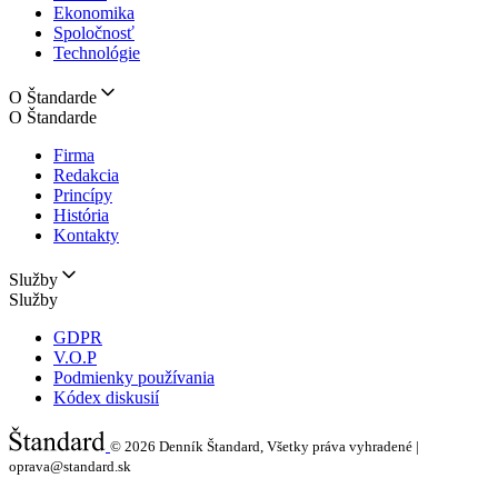
Ekonomika
Spoločnosť
Technológie
O Štandarde
O Štandarde
Firma
Redakcia
Princípy
História
Kontakty
Služby
Služby
GDPR
V.O.P
Podmienky používania
Kódex diskusií
© 2026
Denník Štandard, Všetky práva vyhradené |
oprava@standard.sk