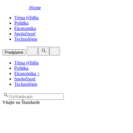
Home
Téma týždňa
Politika
Ekonomika
Spoločnosť
Technológie
Predplatné
Téma týždňa
Politika
Ekonomika
>
Spoločnosť
Technológie
Vitajte na Štandarde