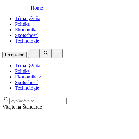
Home
Téma týždňa
Politika
Ekonomika
Spoločnosť
Technológie
Predplatné
Téma týždňa
Politika
Ekonomika
>
Spoločnosť
Technológie
Vitajte na Štandarde