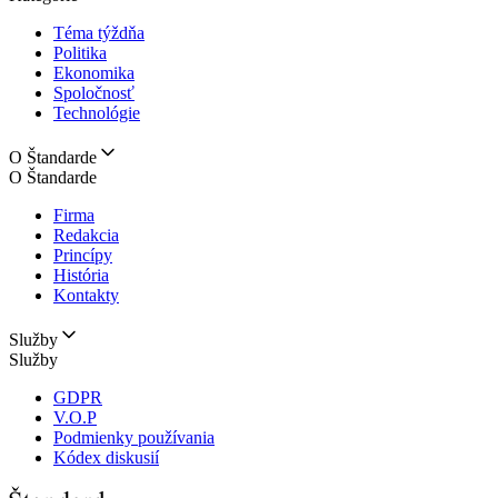
Téma týždňa
Politika
Ekonomika
Spoločnosť
Technológie
O Štandarde
O Štandarde
Firma
Redakcia
Princípy
História
Kontakty
Služby
Služby
GDPR
V.O.P
Podmienky používania
Kódex diskusií