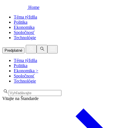
Home
Téma týždňa
Politika
Ekonomika
Spoločnosť
Technológie
Predplatné
Téma týždňa
Politika
Ekonomika
>
Spoločnosť
Technológie
Vitajte na Štandarde