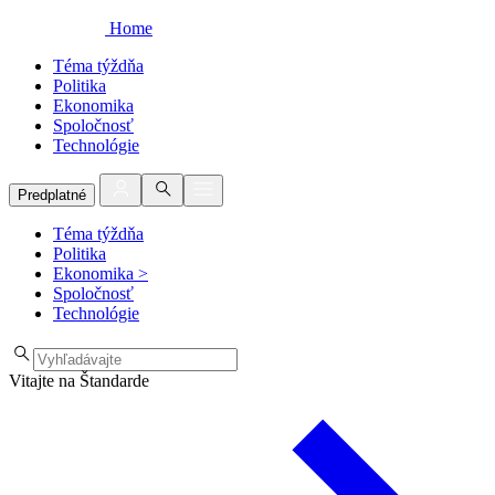
Home
Téma týždňa
Politika
Ekonomika
Spoločnosť
Technológie
Predplatné
Téma týždňa
Politika
Ekonomika
>
Spoločnosť
Technológie
Vitajte na Štandarde