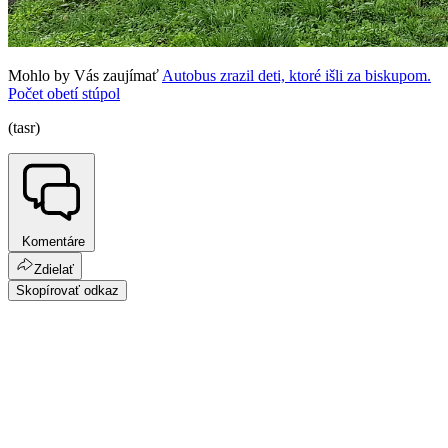
Mohlo by Vás zaujímať
Autobus zrazil deti, ktoré išli za biskupom.
Počet obetí stúpol
(tasr)
Komentáre
Zdielať
Skopírovať odkaz