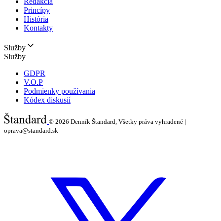
Redakcia
Princípy
História
Kontakty
Služby
Služby
GDPR
V.O.P
Podmienky používania
Kódex diskusií
© 2026
Denník Štandard, Všetky práva vyhradené |
oprava@standard.sk