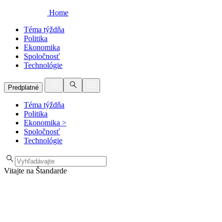
Home
Téma týždňa
Politika
Ekonomika
Spoločnosť
Technológie
Predplatné
Téma týždňa
Politika
Ekonomika
>
Spoločnosť
Technológie
Vitajte na Štandarde