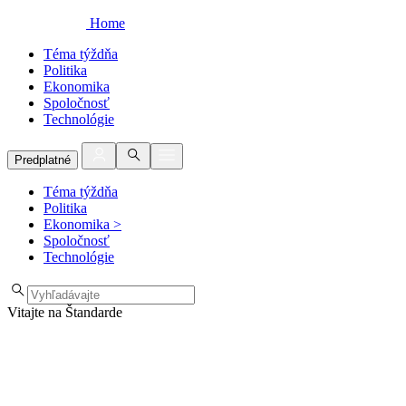
Home
Téma týždňa
Politika
Ekonomika
Spoločnosť
Technológie
Predplatné
Téma týždňa
Politika
Ekonomika
>
Spoločnosť
Technológie
Vitajte na Štandarde