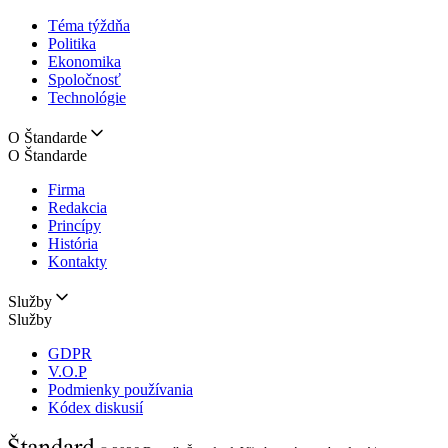
Téma týždňa
Politika
Ekonomika
Spoločnosť
Technológie
O Štandarde
O Štandarde
Firma
Redakcia
Princípy
História
Kontakty
Služby
Služby
GDPR
V.O.P
Podmienky používania
Kódex diskusií