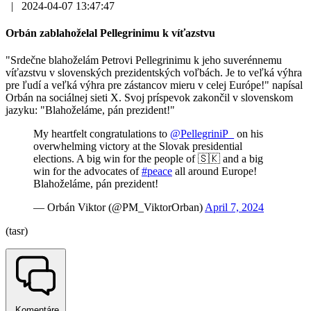
|
2024-04-07 13:47:47
Orbán zablahoželal Pellegrinimu k víťazstvu
"Srdečne blahoželám Petrovi Pellegrinimu k jeho suverénnemu
víťazstvu v slovenských prezidentských voľbách. Je to veľká výhra
pre ľudí a veľká výhra pre zástancov mieru v celej Európe!" napísal
Orbán na sociálnej sieti X. Svoj príspevok zakončil v slovenskom
jazyku: "Blahoželáme, pán prezident!"
My heartfelt congratulations to
@PellegriniP_
on his
overwhelming victory at the Slovak presidential
elections. A big win for the people of 🇸🇰 and a big
win for the advocates of
#peace
all around Europe!
Blahoželáme, pán prezident!
— Orbán Viktor (@PM_ViktorOrban)
April 7, 2024
(tasr)
Komentáre