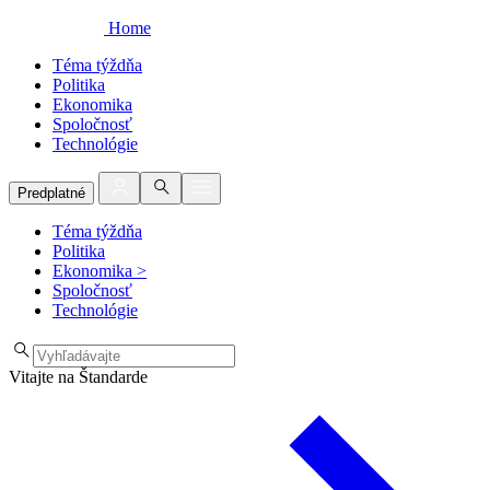
Home
Téma týždňa
Politika
Ekonomika
Spoločnosť
Technológie
Predplatné
Téma týždňa
Politika
Ekonomika
>
Spoločnosť
Technológie
Vitajte na Štandarde