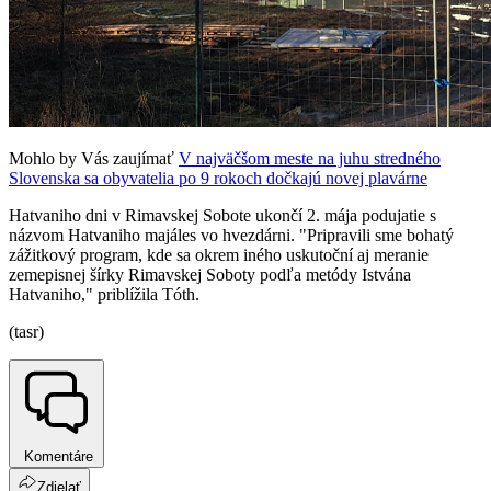
Mohlo by Vás zaujímať
V najväčšom meste na juhu stredného
Slovenska sa obyvatelia po 9 rokoch dočkajú novej plavárne
Hatvaniho dni v Rimavskej Sobote ukončí 2. mája podujatie s
názvom Hatvaniho majáles vo hvezdárni. "Pripravili sme bohatý
zážitkový program, kde sa okrem iného uskutoční aj meranie
zemepisnej šírky Rimavskej Soboty podľa metódy Istvána
Hatvaniho," priblížila Tóth.
(tasr)
Komentáre
Zdielať