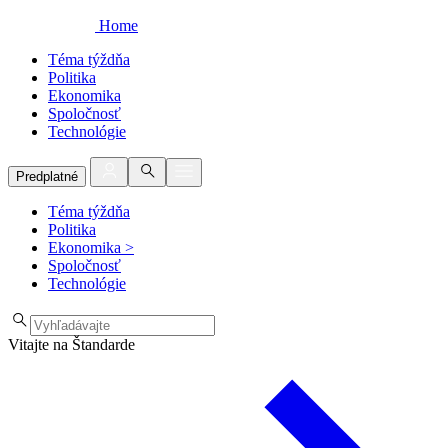
Home
Téma týždňa
Politika
Ekonomika
Spoločnosť
Technológie
Predplatné
Téma týždňa
Politika
Ekonomika
>
Spoločnosť
Technológie
Vitajte na Štandarde