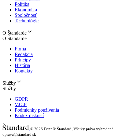
Politika
Ekonomika
Spoločnosť
Technológie
O Štandarde
O Štandarde
Firma
Redakcia
Princípy
História
Kontakty
Služby
Služby
GDPR
V.O.P
Podmienky používania
Kódex diskusií
© 2026
Denník Štandard, Všetky práva vyhradené |
oprava@standard.sk