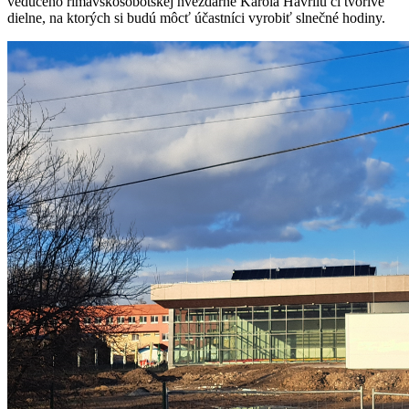
vedúceho rimavskosobotskej hvezdárne Karola Havrilu či tvorivé
dielne, na ktorých si budú môcť účastníci vyrobiť slnečné hodiny.