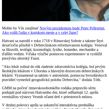
Mohlo by Vás zaujímať
Novým prezidentom bude Peter Pellegrini.
Ako volili ľudia v krajskom meste a v celej župe?
Hatvani sa narodil v roku 1718 v Rimavskej Sobote a takmer štyri
desaťročia pôsobil v Debrecínskom reformovanom kolégiu. Venoval
sa filozofii, teológii, kozmológii, fyzike, botanike, mechanike a
ďalším vedám. Vďaka výučbe pomocou experimentov si vyslúžil
prezývku uhorský Faust.
"Ako lekár zobral do rúk riadenie zdravotníctva kolégia, bol prvým
školským lekárom v Uhorsku a hlavným dozorcom debrecínskych
lekární. Vyznamenal sa takisto v astronómii, pomocou hvezdárskych
pravidiel vymedzil geografickú polohu Debrecína," dodala Tóth.
GMM na počesť rimavskosobotského rodáka pripravilo sériu
podujatí pod názvom Hatvaniho dni, ktoré odštartujú 12. apríla
vernisážou výstavy Vesmír očami detí v priestoroch múzea.
V druhej polovici apríla sa uskutoční interaktívna prednáška