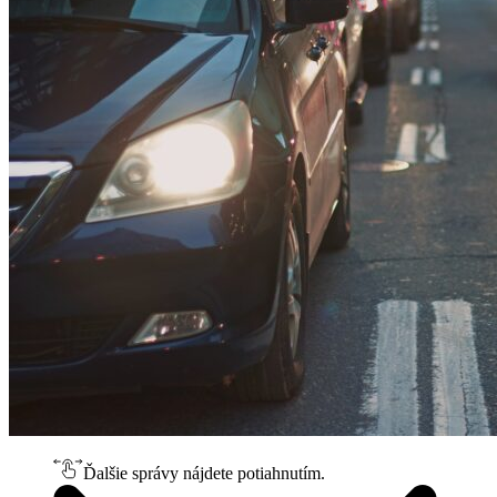
Ďalšie správy nájdete potiahnutím.