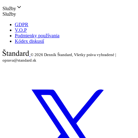
Služby
Služby
GDPR
V.O.P
Podmienky používania
Kódex diskusií
© 2026
Denník Štandard, Všetky práva vyhradené |
oprava@standard.sk