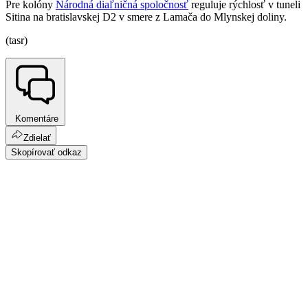
Pre kolóny
Národná diaľničná spoločnosť
reguluje rýchlosť v tuneli
Sitina na bratislavskej D2 v smere z Lamača do Mlynskej doliny.
(tasr)
Komentáre
Zdielať
Skopírovať odkaz