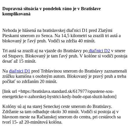
Dopravná situácia v pondelok ráno je v Bratislave
komplikovaná
Nehoda je hlásená na bratislavskej diaľnici D1 pred Zlatými
Pieskami smerom zo Senca. Na 14,5 kilometri sa zrazili tri autá a
blokovaný je ľavý pruh. Vodiči sa zdržia 40 minút.
Tri autá sa zrazili aj na vjazde do Bratislavy po
diaľnici D2
v smere
od Stupavy. Blokovaný je tam ľavý pruh. V kolóne si vodiči postoja
desať až 15 minút.
Na
diaľnici D1
pred Triblavinou smerom do Bratislavy zaznamenali
zrážku kamióna s osobným autom. Blokovaný je pravý pruh a treba
počítať so zdržaním 20 minút.
[link url =https://bratislava.standard.sk/617977/opustene-sou-
energeticke-v-zahorskej-bystrici-kedy-bude-opat-sluzit-ludom]
Kolóny sú aj na starej Seneckej ceste smerom do Bratislavy.
Zdržanie sa tam odhaduje okolo 30 minút. Vodiči si postoja aj v
hlavnom meste na Račianskej smerom do centra, pri cestároch sa
tvorí 15- až 20-minútová kolóna.