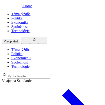
Home
Téma týždňa
Politika
Ekonomika
Spoločnosť
Technológie
Predplatné
Téma týždňa
Politika
Ekonomika
>
Spoločnosť
Technológie
Vitajte na Štandarde