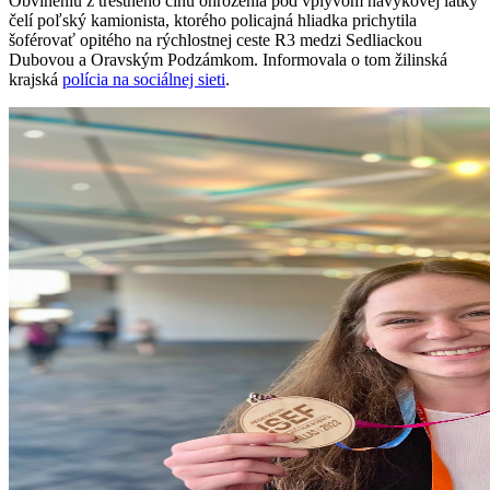
Obvineniu z trestného činu ohrozenia pod vplyvom návykovej látky
čelí poľský kamionista, ktorého policajná hliadka prichytila
šoférovať opitého na rýchlostnej ceste R3 medzi Sedliackou
Dubovou a Oravským Podzámkom. Informovala o tom žilinská
krajská
polícia na sociálnej sieti
.