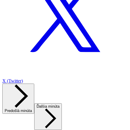
X (Twitter)
Ďalšia minúta
Predošlá minúta