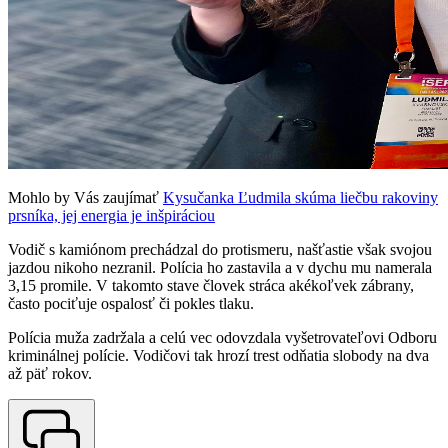
Mohlo by Vás zaujímať
Kysučanka Ľudmila skúma liečbu rakoviny
prsníka, jej energia je inšpiráciou
Vodič s kamiónom prechádzal do protismeru, našťastie však svojou
jazdou nikoho nezranil. Polícia ho zastavila a v dychu mu namerala
3,15 promile. V takomto stave človek stráca akékoľvek zábrany,
často pociťuje ospalosť či pokles tlaku.
Polícia muža zadržala a celú vec odovzdala vyšetrovateľovi Odboru
kriminálnej polície. Vodičovi tak hrozí trest odňatia slobody na dva
až päť rokov.