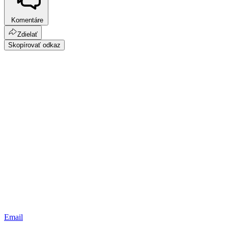
Komentáre
Zdielať
Skopírovať odkaz
Email