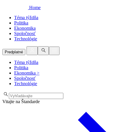
Home
Téma týždňa
Politika
Ekonomika
Spoločnosť
Technológie
Predplatné
Téma týždňa
Politika
Ekonomika
>
Spoločnosť
Technológie
Vitajte na Štandarde