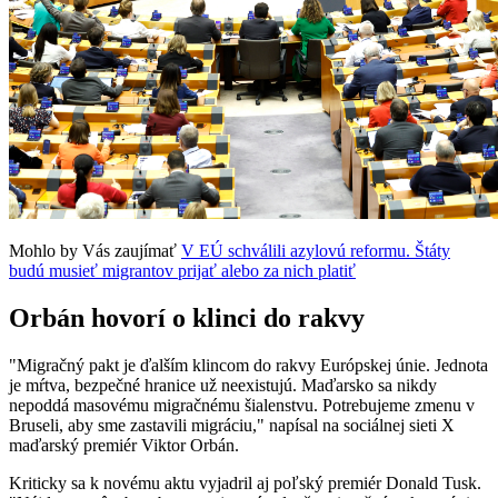
Mohlo by Vás zaujímať
V EÚ schválili azylovú reformu. Štáty
budú musieť migrantov prijať alebo za nich platiť
Orbán hovorí o klinci do rakvy
"Migračný pakt je ďalším klincom do rakvy Európskej únie. Jednota
je mŕtva, bezpečné hranice už neexistujú. Maďarsko sa nikdy
nepoddá masovému migračnému šialenstvu. Potrebujeme zmenu v
Bruseli, aby sme zastavili migráciu," napísal na sociálnej sieti X
maďarský premiér Viktor Orbán.
Kriticky sa k novému aktu vyjadril aj poľský premiér Donald Tusk.