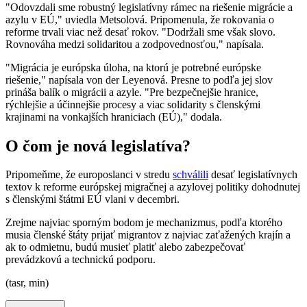
"Odovzdali sme robustný legislatívny rámec na riešenie migrácie a
azylu v EÚ," uviedla Metsolová. Pripomenula, že rokovania o
reforme trvali viac než desať rokov. "Dodržali sme však slovo.
Rovnováha medzi solidaritou a zodpovednosťou," napísala.
"Migrácia je európska úloha, na ktorú je potrebné európske
riešenie," napísala von der Leyenová. Presne to podľa jej slov
prináša balík o migrácii a azyle. "Pre bezpečnejšie hranice,
rýchlejšie a účinnejšie procesy a viac solidarity s členskými
krajinami na vonkajších hraniciach (EÚ)," dodala.
O čom je nová legislatíva?
Pripomeňme, že europoslanci v stredu
schválili
desať legislatívnych
textov k reforme európskej migračnej a azylovej politiky dohodnutej
s členskými štátmi EÚ vlani v decembri.
Zrejme najviac sporným bodom je mechanizmus, podľa ktorého
musia členské štáty prijať migrantov z najviac zaťažených krajín a
ak to odmietnu, budú musieť platiť alebo zabezpečovať
prevádzkovú a technickú podporu.
(tasr, min)