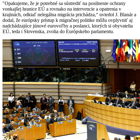
"Opakujeme, že je potrebné sa sústrediť na posilnenie ochrany
vonkajšej hranice EÚ a rovnako na intervencie a opatrenia v
krajinách, odkiaľ nelegálna migrácia prichádza,“ uviedol J. Blanár a
dodal, že európsky prístup k migračnej politike môžu ovplyvniť aj
nadchádzajúce júnové eurovoľby a poslanci, ktorých si obyvatelia
EÚ, teda i Slovenska, zvolia do Európskeho parlamentu.