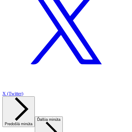
X (Twitter)
Ďalšia minúta
Predošlá minúta