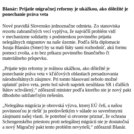
Blanár: Prijatie migračnej reformy je ukážkou, ako dôležité je
ponechanie práva veta
Nové pravidlá Slovensko jednoznačne odmieta. Zo stanoviska
rezortu zahraničných vecí vyplýva, že najväčší problém vidí
v mechanizme solidarity s podmienkou povinného prijatia
nelegálnych migrantov na naše územie. Podľa šéfa diplomacie
Juraja Blanára (Smer) by sa mali štáty sami rozhodnúť, akú formu
pomoci zvolia, a to bez príkazu povinného finančného či
materiálneho príspevku.
„Prijatie tejto reformy je reálnou ukážkou, ako dôležité je
ponechanie práva veta v kľúčových oblastiach presadzovania
národnoštátnych záujmov. Pri tomto hlasovaní nebolo možné
uplatniť právo veta, preto bol návrh napriek nesúhlasu SR i ďalších
štátov schválený,“ zdôraznil minister podľa ktorého nie je nový pakt
dlhodobo udržateľným riešením.
„Nelegálna migrácia je obrovská výzva, ktorej EÚ čelí, a našou
povinnosťou je riešiť ju predovšetkým v súlade so suverénnymi
záujmami našej vlasti. Je potrebné si otvorene priznať, že ochrana
Schengenského priestoru proti nelegálnej migrácii nie je dostatočná
a nový Migračný pakt tento problém nevyrieši,“ zdôraznil Blanár.