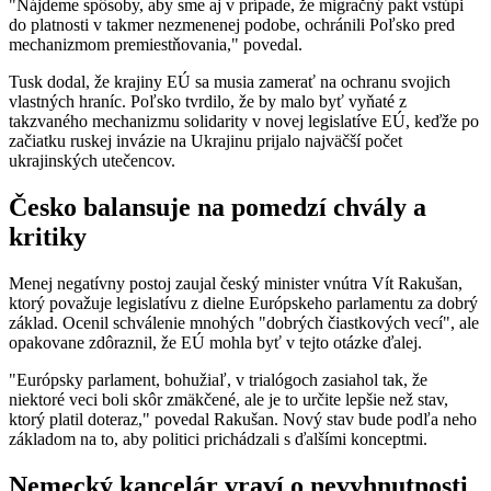
"Nájdeme spôsoby, aby sme aj v prípade, že migračný pakt vstúpi
do platnosti v takmer nezmenenej podobe, ochránili Poľsko pred
mechanizmom premiestňovania," povedal.
Tusk dodal, že krajiny EÚ sa musia zamerať na ochranu svojich
vlastných hraníc. Poľsko tvrdilo, že by malo byť vyňaté z
takzvaného mechanizmu solidarity v novej legislatíve EÚ, keďže po
začiatku ruskej invázie na Ukrajinu prijalo najväčší počet
ukrajinských utečencov.
Česko balansuje na pomedzí chvály a
kritiky
Menej negatívny postoj zaujal český minister vnútra Vít Rakušan,
ktorý považuje legislatívu z dielne Európskeho parlamentu za dobrý
základ. Ocenil schválenie mnohých "dobrých čiastkových vecí", ale
opakovane zdôraznil, že EÚ mohla byť v tejto otázke ďalej.
"Európsky parlament, bohužiaľ, v trialógoch zasiahol tak, že
niektoré veci boli skôr zmäkčené, ale je to určite lepšie než stav,
ktorý platil doteraz," povedal Rakušan. Nový stav bude podľa neho
základom na to, aby politici prichádzali s ďalšími konceptmi.
Nemecký kancelár vraví o nevyhnutnosti