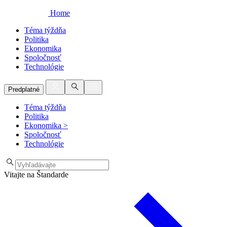
Home
Téma týždňa
Politika
Ekonomika
Spoločnosť
Technológie
Predplatné
Téma týždňa
Politika
Ekonomika
>
Spoločnosť
Technológie
Vitajte na Štandarde