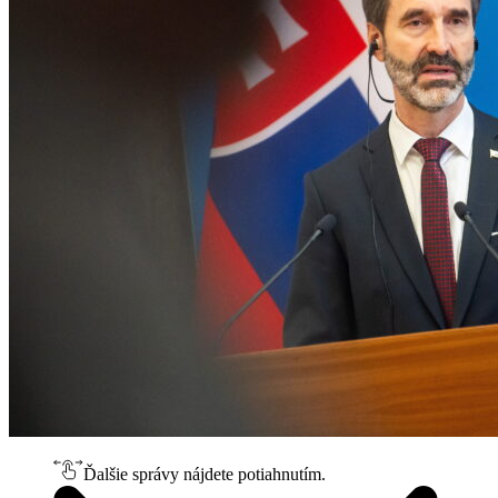
Ďalšie správy nájdete potiahnutím.