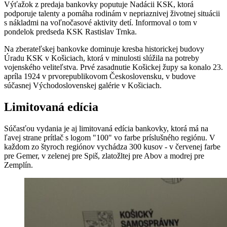
Výťažok z predaja bankovky poputuje Nadácii KSK, ktorá
podporuje talenty a pomáha rodinám v nepriaznivej životnej situácii
s nákladmi na voľnočasové aktivity detí. Informoval o tom v
pondelok predseda KSK Rastislav Trnka.
Na zberateľskej bankovke dominuje kresba historickej budovy
Úradu KSK v Košiciach, ktorá v minulosti slúžila na potreby
vojenského veliteľstva. Prvé zasadnutie Košickej župy sa konalo 23.
apríla 1924 v prvorepublikovom Československu, v budove
súčasnej Východoslovenskej galérie v Košiciach.
Limitovaná edícia
Súčasťou vydania je aj limitovaná edícia bankovky, ktorá má na
ľavej strane prítlač s logom "100" vo farbe príslušného regiónu. V
každom zo štyroch regiónov vychádza 300 kusov - v červenej farbe
pre Gemer, v zelenej pre Spiš, zlatožltej pre Abov a modrej pre
Zemplín.