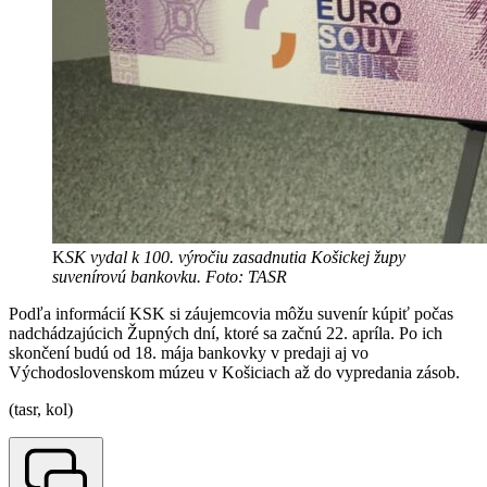
K
SK vydal k 100. výročiu zasadnutia Košickej župy
suvenírovú bankovku. Foto: TASR
Podľa informácií KSK si záujemcovia môžu suvenír kúpiť počas
nadchádzajúcich Župných dní, ktoré sa začnú 22. apríla. Po ich
skončení budú od 18. mája bankovky v predaji aj vo
Východoslovenskom múzeu v Košiciach až do vypredania zásob.
(tasr, kol)