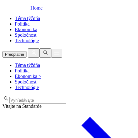
Home
Téma týždňa
Politika
Ekonomika
Spoločnosť
Technológie
Predplatné
Téma týždňa
Politika
Ekonomika
>
Spoločnosť
Technológie
Vitajte na Štandarde