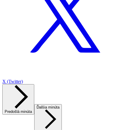
X (Twitter)
Ďalšia minúta
Predošlá minúta