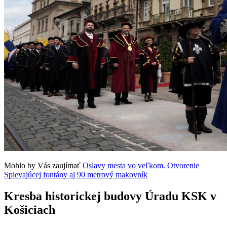
Mohlo by Vás zaujímať
Oslavy mesta vo veľkom. Otvorenie
Spievajúcej fontány aj 90 metrový makovník
Kresba historickej budovy Úradu KSK v
Košiciach