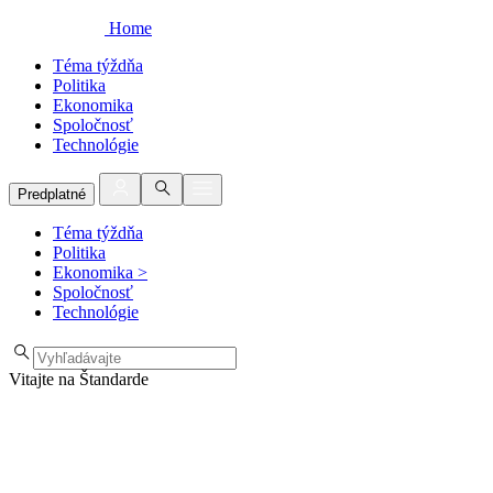
Home
Téma týždňa
Politika
Ekonomika
Spoločnosť
Technológie
Predplatné
Téma týždňa
Politika
Ekonomika
>
Spoločnosť
Technológie
Vitajte na Štandarde