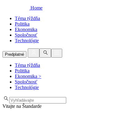
Home
Téma týždňa
Politika
Ekonomika
Spoločnosť
Technológie
Predplatné
Téma týždňa
Politika
Ekonomika
>
Spoločnosť
Technológie
Vitajte na Štandarde