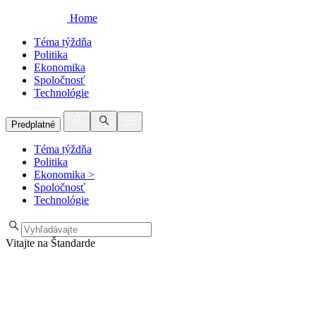
Home
Téma týždňa
Politika
Ekonomika
Spoločnosť
Technológie
Predplatné
Téma týždňa
Politika
Ekonomika
>
Spoločnosť
Technológie
Vitajte na Štandarde