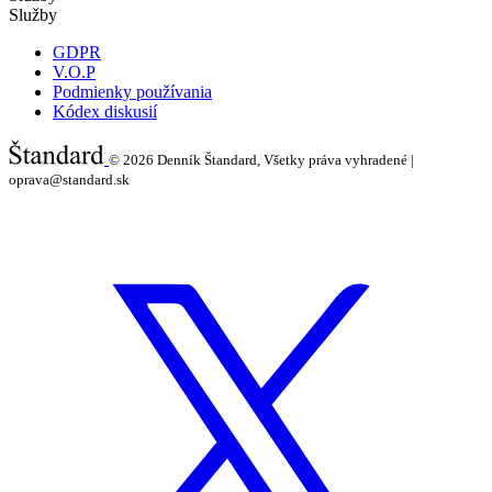
Služby
GDPR
V.O.P
Podmienky používania
Kódex diskusií
© 2026
Denník Štandard, Všetky práva vyhradené |
oprava@standard.sk