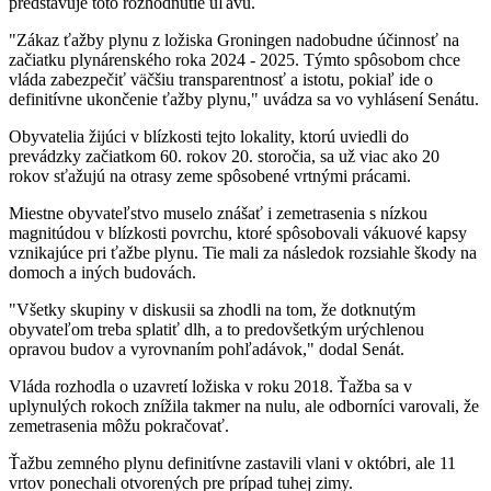
predstavuje toto rozhodnutie úľavu.
"Zákaz ťažby plynu z ložiska Groningen nadobudne účinnosť na
začiatku plynárenského roka 2024 - 2025. Týmto spôsobom chce
vláda zabezpečiť väčšiu transparentnosť a istotu, pokiaľ ide o
definitívne ukončenie ťažby plynu," uvádza sa vo vyhlásení Senátu.
Obyvatelia žijúci v blízkosti tejto lokality, ktorú uviedli do
prevádzky začiatkom 60. rokov 20. storočia, sa už viac ako 20
rokov sťažujú na otrasy zeme spôsobené vrtnými prácami.
Miestne obyvateľstvo muselo znášať i zemetrasenia s nízkou
magnitúdou v blízkosti povrchu, ktoré spôsobovali vákuové kapsy
vznikajúce pri ťažbe plynu. Tie mali za následok rozsiahle škody na
domoch a iných budovách.
"Všetky skupiny v diskusii sa zhodli na tom, že dotknutým
obyvateľom treba splatiť dlh, a to predovšetkým urýchlenou
opravou budov a vyrovnaním pohľadávok," dodal Senát.
Vláda rozhodla o uzavretí ložiska v roku 2018. Ťažba sa v
uplynulých rokoch znížila takmer na nulu, ale odborníci varovali, že
zemetrasenia môžu pokračovať.
Ťažbu zemného plynu definitívne zastavili vlani v októbri, ale 11
vrtov ponechali otvorených pre prípad tuhej zimy.