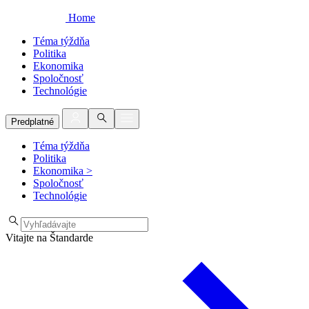
Home
Téma týždňa
Politika
Ekonomika
Spoločnosť
Technológie
Predplatné
Téma týždňa
Politika
Ekonomika
>
Spoločnosť
Technológie
Vitajte na Štandarde