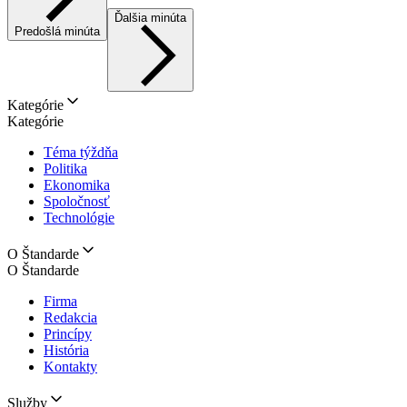
Ďalšia minúta
Predošlá minúta
Kategórie
Kategórie
Téma týždňa
Politika
Ekonomika
Spoločnosť
Technológie
O Štandarde
O Štandarde
Firma
Redakcia
Princípy
História
Kontakty
Služby