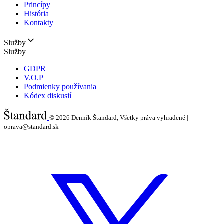
Princípy
História
Kontakty
Služby
Služby
GDPR
V.O.P
Podmienky používania
Kódex diskusií
© 2026
Denník Štandard, Všetky práva vyhradené |
oprava@standard.sk