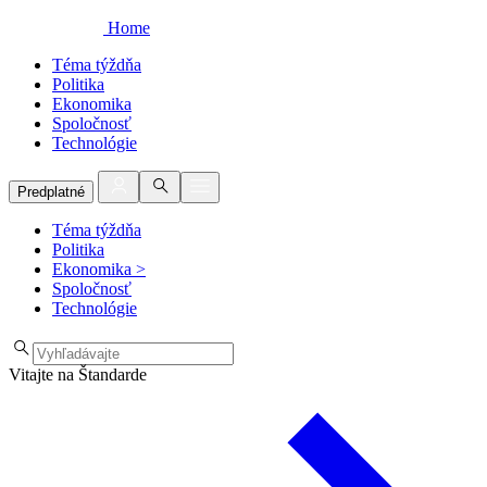
Home
Téma týždňa
Politika
Ekonomika
Spoločnosť
Technológie
Predplatné
Téma týždňa
Politika
Ekonomika
>
Spoločnosť
Technológie
Vitajte na Štandarde