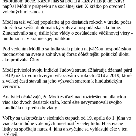
rekordnom počte. Každý hlas sa počíta a každý hlas je dôležitý!"
napísal Módí v príspevku na sociálnej sieti X krátko po otvorení
volebných miestností.
Módí sa teší veľkej popularite aj po desiatich rokoch v úrade, počas
ktorých sa zvýšil diplomatický vplyv a hospodárska sila Indie.
Zintenzívnilo sa aj úsilie jeho vlády o zosúladenie väčšinovej viery -
hinduizmu - v krajine s jej politikou.
Pod vedením Módího sa India stala piatou najväčšou hospodárskou
mocnosťou na svete a zohráva aj čoraz dôležitejšiu politickú úlohu
ako protiváha Číny.
Módí priviedol svoju Indickú ľudovú stranu (Bháratíja džanatá pártí
- BJP) už k dvom drvivým víťazstvám v rokoch 2014 a 2019, ktoré
z veľkej časti stavali na jeho výzvach smerom k hinduistickým
veriacim.
Analytici očakávajú, že Módí zvíťazí nad roztrieštenou alianciou
viac ako dvoch desiatok strán, ktoré ešte nevymenovali svojho
kandidáta na predsedu vlády.
Voľby sa uskutočnia v siedmich etapách od 19. apríla do 1. júna vo
viac ako milióne volebných miestností v celej Indii. Hlasovacie
lístky sa spočítajú naraz 4. júna a zvyčajne sa vyhlasujú ešte v ten
istý deň.