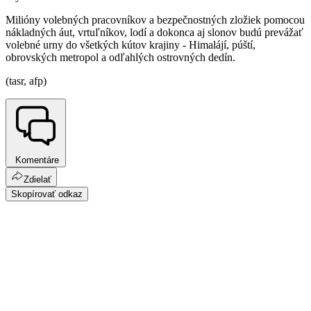
Milióny volebných pracovníkov a bezpečnostných zložiek pomocou
nákladných áut, vrtuľníkov, lodí a dokonca aj slonov budú prevážať
volebné urny do všetkých kútov krajiny - Himalájí, púští,
obrovských metropol a odľahlých ostrovných dedín.
(tasr, afp)
Komentáre
Zdielať
Skopírovať odkaz