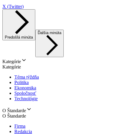
X (Twitter)
Ďalšia minúta
Predošlá minúta
Kategórie
Kategórie
Téma týždňa
Politika
Ekonomika
Spoločnosť
Technológie
O Štandarde
O Štandarde
Firma
Redakcia