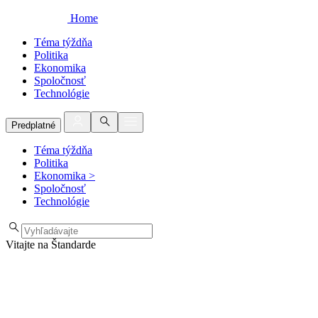
Home
Téma týždňa
Politika
Ekonomika
Spoločnosť
Technológie
Predplatné
Téma týždňa
Politika
Ekonomika
>
Spoločnosť
Technológie
Vitajte na Štandarde