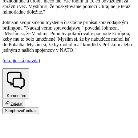
rozhodnutie a urobiť niečo iné. Ale robím tu to, čo považujem za
správnu vec. Myslím si, že poskytovanie pomoci Ukrajine je teraz
mimoriadne dôležité."
Johnson svoju zmenu myslenia čiastočne pripísal spravodajským
brífingom. "Naozaj verím spravodajstvu," povedal Johnson.
"Myslím si, že Vladimir Putin by pokračoval v pochode Európou,
keby mu to bolo umožnené. Myslím si, že by nabudúce mohol ísť
do Pobaltia. Myslím si, že by mohol mať konflikt s Poľskom alebo
jedným z našich spojencov v NATO."
(
ukrajinská pravda
)
Komentáre
Zdielať
Skopírovať odkaz