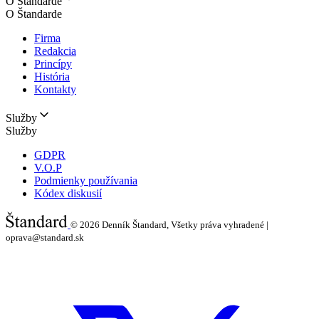
O Štandarde
O Štandarde
Firma
Redakcia
Princípy
História
Kontakty
Služby
Služby
GDPR
V.O.P
Podmienky používania
Kódex diskusií
© 2026
Denník Štandard, Všetky práva vyhradené |
oprava@standard.sk