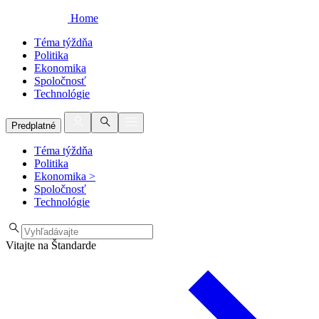
Home
Téma týždňa
Politika
Ekonomika
Spoločnosť
Technológie
Predplatné
Téma týždňa
Politika
Ekonomika
>
Spoločnosť
Technológie
Vitajte na Štandarde