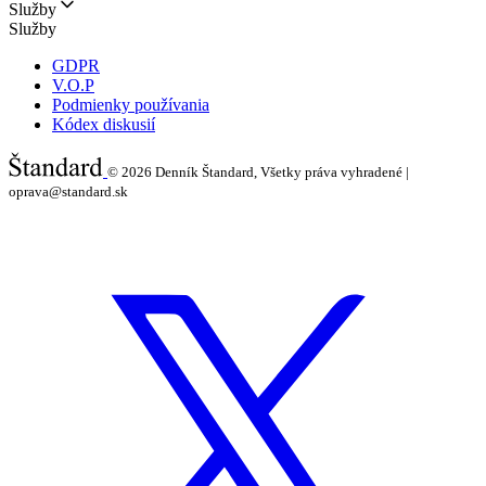
Služby
Služby
GDPR
V.O.P
Podmienky používania
Kódex diskusií
© 2026
Denník Štandard, Všetky práva vyhradené |
oprava@standard.sk