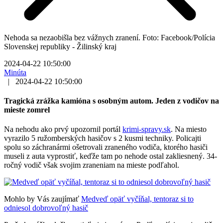
Nehoda sa nezaobišla bez vážnych zranení. Foto: Facebook/Polícia
Slovenskej republiky - Žilinský kraj
2024-04-22 10:50:00
Minúta
|
2024-04-22 10:50:00
Tragická zrážka kamióna s osobným autom. Jeden z vodičov na
mieste zomrel
Na nehodu ako prvý upozornil portál
krimi-spravy.sk
. Na miesto
vyrazilo 5 ružomberských hasičov s 2 kusmi techniky. Policajti
spolu so záchranármi ošetrovali zraneného vodiča, ktorého hasiči
museli z auta vyprostiť, keďže tam po nehode ostal zakliesnený. 34-
ročný vodič však svojim zraneniam na mieste podľahol.
Mohlo by Vás zaujímať
Medveď opäť vyčíňal, tentoraz si to
odniesol dobrovoľný hasič