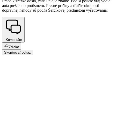
Prečo k zrážke došlo, zatiaľ nie je známe. Podľa polície vraj vodič
auta prešiel do protismeru. Presné príčiny a ďalšie okolnosti
dopravnej nehody sú podľa Šefčíkovej predmetom vyšetrovania.
Komentáre
Zdielať
Skopírovať odkaz