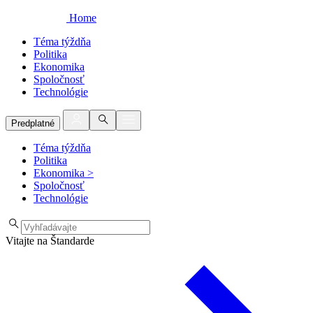
Home
Téma týždňa
Politika
Ekonomika
Spoločnosť
Technológie
Predplatné
Téma týždňa
Politika
Ekonomika
>
Spoločnosť
Technológie
Vitajte na Štandarde