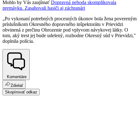
Mohlo by Vás zaujímať
Dopravná nehoda skomplikovala
premávku. Zasahovali hasiči aj záchranári
„Po vykonaní potrebných procesných úkonov bola žena povereným
príslušníkom Okresného dopravného inšpektorátu v Prievidzi
obvinená z prečinu Ohrozenie pod vplyvom návykovej látky. O
tom, aký trest jej bude udelený, rozhodne Okresný súd v Prievidzi,"
doplnila polícia.
Komentáre
Zdielať
Skopírovať odkaz