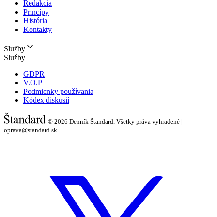
Redakcia
Princípy
História
Kontakty
Služby
Služby
GDPR
V.O.P
Podmienky používania
Kódex diskusií
© 2026
Denník Štandard, Všetky práva vyhradené |
oprava@standard.sk