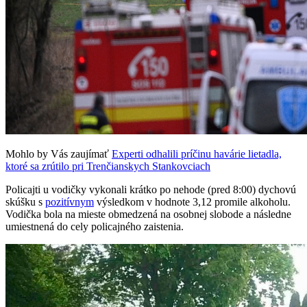
Mohlo by Vás zaujímať
Experti odhalili príčinu havárie lietadla,
ktoré sa zrútilo pri Trenčianskych Stankovciach
Policajti u vodičky vykonali krátko po nehode (pred 8:00) dychovú
skúšku s
pozitívnym
výsledkom v hodnote 3,12 promile alkoholu.
Vodička bola na mieste obmedzená na osobnej slobode a následne
umiestnená do cely policajného zaistenia.