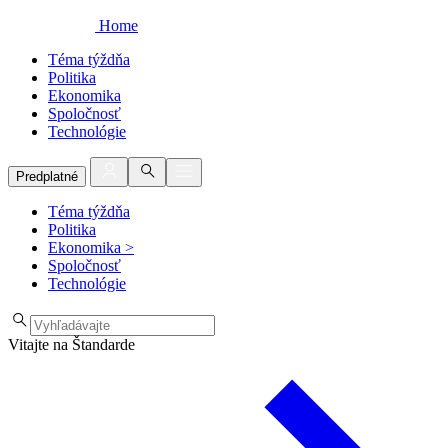
Home
Téma týždňa
Politika
Ekonomika
Spoločnosť
Technológie
Predplatné
Téma týždňa
Politika
Ekonomika
>
Spoločnosť
Technológie
Vitajte na Štandarde