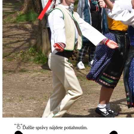
Ďalšie správy nájdete potiahnutím.