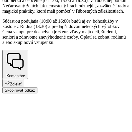
odobierka a čepčenie (o 11:00, 13:00 a 14:30). V ľúbostnej poradni
Nečarovaný ženích jak nemastený hrach odznejú „zasvätené“ rady a
magické praktiky, ktoré mali pomôcť v ľúbostných záležitostiach.
Súčasťou podujatia (10:00 až 16:00) budú aj ev. bohoslužby v
kostole z Rudna (13:30) a predaj ľudovoumeleckých výrobkov.
Cena vstupu pre dospelých je 6 eur, zľavy majú deti, študenti,
seniori a zdravotne znevýhodnené osoby. Oplatí sa zobrať rodinnú
alebo skupinovú vstupenku.
Komentáre
Zdielať
Skopírovať odkaz