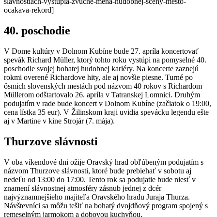
slavnostiach-vystupia-zvucne-mena-hudobnej-sceny-mesto-
ocakava-rekord]
40. poschodie
V Dome kultúry v Dolnom Kubíne bude 27. apríla koncertovať
spevák Richard Müller, ktorý tohto roku vystúpi na pomyselné 40.
poschodie svojej bohatej hudobnej kariéry. Na koncerte zaznejú
rokmi overené Richardove hity, ale aj novšie piesne. Turné po
ôsmich slovenských mestách pod názvom 40 rokov s Richardom
Müllerom odštartovalo 26. apríla v Tatranskej Lomnici. Druhým
podujatím v rade bude koncert v Dolnom Kubíne (začiatok o 19:00,
cena lístka 35 eur). V Žilinskom kraji uvidia spevácku legendu ešte
aj v Martine v kine Strojár (7. mája).
Thurzove slávnosti
V oba víkendové dni ožije Oravský hrad obľúbeným podujatím s
názvom Thurzove slávnosti, ktoré bude prebiehať v sobotu aj
nedeľu od 13:00 do 17:00. Tento rok sa podujatie bude niesť v
znamení slávnostnej atmosféry zásnub jednej z dcér
najvýznamnejšieho majiteľa Oravského hradu Juraja Thurza.
Návštevníci sa môžu tešiť na bohatý dvojdňový program spojený s
remeselným jarmokom a dobovou kuchyňou.