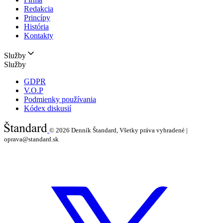
Redakcia
Princípy
História
Kontakty
Služby
Služby
GDPR
V.O.P
Podmienky používania
Kódex diskusií
© 2026
Denník Štandard, Všetky práva vyhradené |
oprava@standard.sk