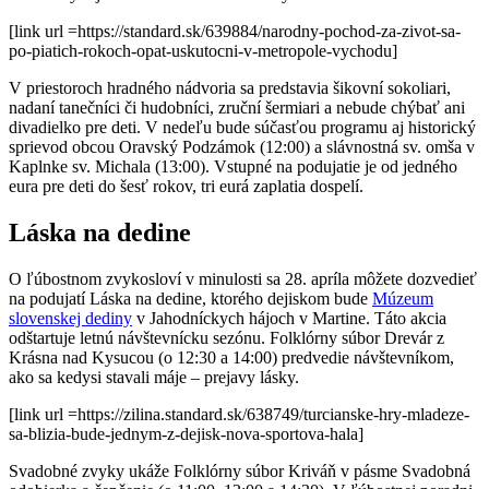
[link url =https://standard.sk/639884/narodny-pochod-za-zivot-sa-
po-piatich-rokoch-opat-uskutocni-v-metropole-vychodu]
V priestoroch hradného nádvoria sa predstavia šikovní sokoliari,
nadaní tanečníci či hudobníci, zruční šermiari a nebude chýbať ani
divadielko pre deti. V nedeľu bude súčasťou programu aj historický
sprievod obcou Oravský Podzámok (12:00) a slávnostná sv. omša v
Kaplnke sv. Michala (13:00). Vstupné na podujatie je od jedného
eura pre deti do šesť rokov, tri eurá zaplatia dospelí.
Láska na dedine
O ľúbostnom zvykosloví v minulosti sa 28. apríla môžete dozvedieť
na podujatí Láska na dedine, ktorého dejiskom bude
Múzeum
slovenskej dediny
v Jahodníckych hájoch v Martine. Táto akcia
odštartuje letnú návštevnícku sezónu. Folklórny súbor Drevár z
Krásna nad Kysucou (o 12:30 a 14:00) predvedie návštevníkom,
ako sa kedysi stavali máje – prejavy lásky.
[link url =https://zilina.standard.sk/638749/turcianske-hry-mladeze-
sa-blizia-bude-jednym-z-dejisk-nova-sportova-hala]
Svadobné zvyky ukáže Folklórny súbor Kriváň v pásme Svadobná