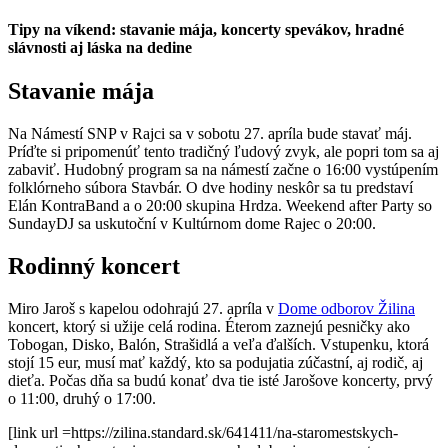
Tipy na víkend: stavanie mája, koncerty spevákov, hradné
slávnosti aj láska na dedine
Stavanie mája
Na Námestí SNP v Rajci sa v sobotu 27. apríla bude stavať máj.
Príďte si pripomenúť tento tradičný ľudový zvyk, ale popri tom sa aj
zabaviť. Hudobný program sa na námestí začne o 16:00 vystúpením
folklórneho súbora Stavbár. O dve hodiny neskôr sa tu predstaví
Elán KontraBand a o 20:00 skupina Hrdza. Weekend after Party so
SundayDJ sa uskutoční v Kultúrnom dome Rajec o 20:00.
Rodinný koncert
Miro Jaroš s kapelou odohrajú 27. apríla v
Dome odborov Žilina
koncert, ktorý si užije celá rodina. Éterom zaznejú pesničky ako
Tobogan, Disko, Balón, Strašidlá a veľa ďalších. Vstupenku, ktorá
stojí 15 eur, musí mať každý, kto sa podujatia zúčastní, aj rodič, aj
dieťa. Počas dňa sa budú konať dva tie isté Jarošove koncerty, prvý
o 11:00, druhý o 17:00.
[link url =https://zilina.standard.sk/641411/na-staromestskych-