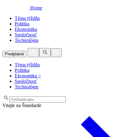
Home
Téma týždňa
Politika
Ekonomika
Spoločnosť
Technológie
Predplatné
Téma týždňa
Politika
Ekonomika
>
Spoločnosť
Technológie
Vitajte na Štandarde