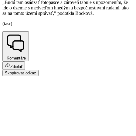
„Budú tam osádzať fotopasce a zároveň tabule s upozornením, že
ide o územie s medveďom hnedým a bezpečnostnými radami, ako
sa na tomto území správať," podotkla Bocková.
(tasr)
Komentáre
Zdielať
Skopírovať odkaz