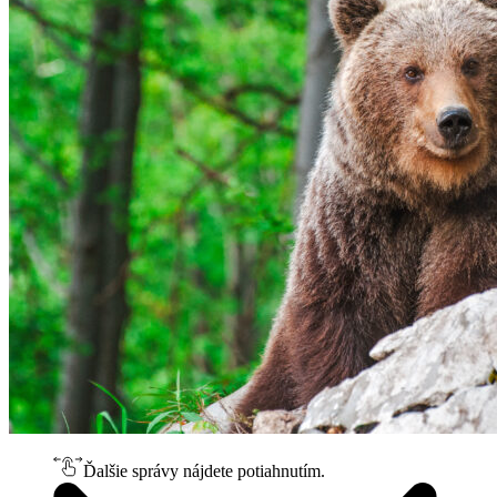
Ďalšie správy nájdete potiahnutím.