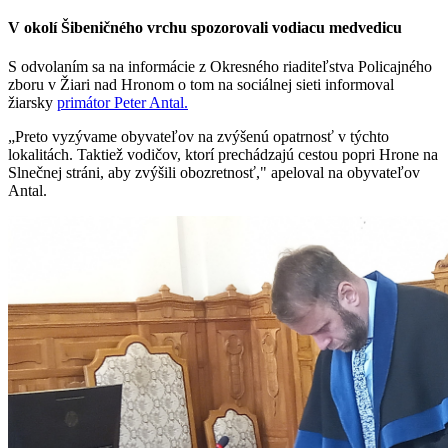
V okolí Šibeničného vrchu spozorovali vodiacu medvedicu
S odvolaním sa na informácie z Okresného riaditeľstva Policajného
zboru v Žiari nad Hronom o tom na sociálnej sieti informoval
žiarsky
primátor Peter Antal.
„Preto vyzývame obyvateľov na zvýšenú opatrnosť v týchto
lokalitách. Taktiež vodičov, ktorí prechádzajú cestou popri Hrone na
Slnečnej stráni, aby zvýšili obozretnosť," apeloval na obyvateľov
Antal.