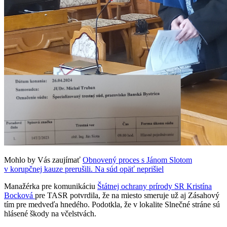
Mohlo by Vás zaujímať
Obnovený proces s Jánom Slotom
v korupčnej kauze prerušili. Na súd opäť neprišiel
Manažérka pre komunikáciu
Štátnej ochrany prírody SR Kristína
Bocková
pre TASR potvrdila, že na miesto smeruje už aj Zásahový
tím pre medveďa hnedého. Podotkla, že v lokalite Slnečné stráne sú
hlásené škody na včelstvách.