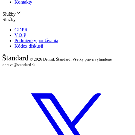
Kontakty
Služby
Služby
GDPR
V.O.P
Podmienky používania
Kódex diskusií
© 2026
Denník Štandard, Všetky práva vyhradené |
oprava@standard.sk