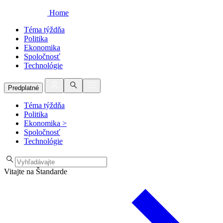
Home
Téma týždňa
Politika
Ekonomika
Spoločnosť
Technológie
Predplatné
Téma týždňa
Politika
Ekonomika
>
Spoločnosť
Technológie
Vitajte na Štandarde