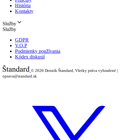
História
Kontakty
Služby
Služby
GDPR
V.O.P
Podmienky používania
Kódex diskusií
© 2026
Denník Štandard, Všetky práva vyhradené |
oprava@standard.sk