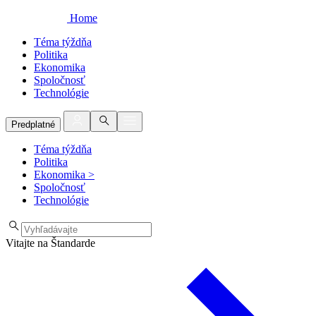
Home
Téma týždňa
Politika
Ekonomika
Spoločnosť
Technológie
Predplatné
Téma týždňa
Politika
Ekonomika
>
Spoločnosť
Technológie
Vitajte na Štandarde