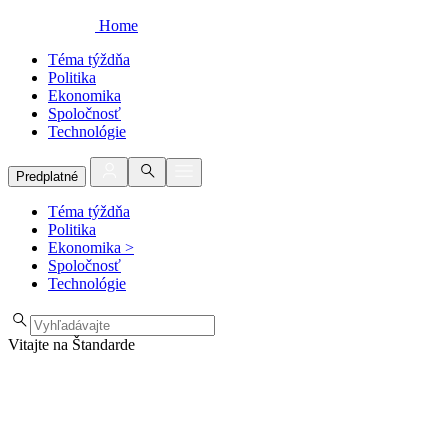
Home
Téma týždňa
Politika
Ekonomika
Spoločnosť
Technológie
Predplatné
Téma týždňa
Politika
Ekonomika
>
Spoločnosť
Technológie
Vitajte na Štandarde