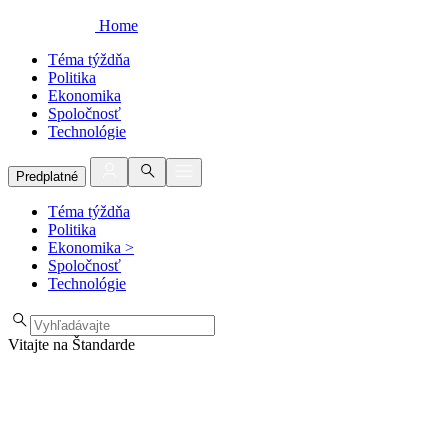
Home
Téma týždňa
Politika
Ekonomika
Spoločnosť
Technológie
Predplatné
Téma týždňa
Politika
Ekonomika
>
Spoločnosť
Technológie
Vitajte na Štandarde