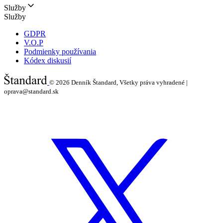
Služby
Služby
GDPR
V.O.P
Podmienky používania
Kódex diskusií
© 2026
Denník Štandard, Všetky práva vyhradené |
oprava@standard.sk