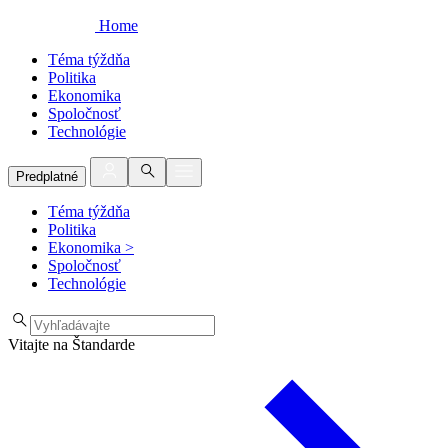
Home
Téma týždňa
Politika
Ekonomika
Spoločnosť
Technológie
Predplatné
Téma týždňa
Politika
Ekonomika
>
Spoločnosť
Technológie
Vitajte na Štandarde