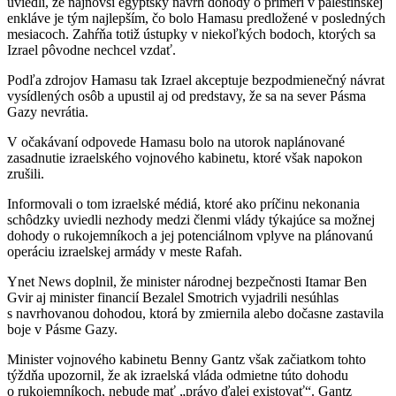
uviedli, že najnovší egyptský návrh dohody o prímerí v palestínskej
enkláve je tým najlepším, čo bolo Hamasu predložené v posledných
mesiacoch. Zahŕňa totiž ústupky v niekoľkých bodoch, ktorých sa
Izrael pôvodne nechcel vzdať.
Podľa zdrojov Hamasu tak Izrael akceptuje bezpodmienečný návrat
vysídlených osôb a upustil aj od predstavy, že sa na sever Pásma
Gazy nevrátia.
V očakávaní odpovede Hamasu bolo na utorok naplánované
zasadnutie izraelského vojnového kabinetu, ktoré však napokon
zrušili.
Informovali o tom izraelské médiá, ktoré ako príčinu nekonania
schôdzky uviedli nezhody medzi členmi vlády týkajúce sa možnej
dohody o rukojemníkoch a jej potenciálnom vplyve na plánovanú
operáciu izraelskej armády v meste Rafah.
Ynet News doplnil, že minister národnej bezpečnosti Itamar Ben
Gvir aj minister financií Bezalel Smotrich vyjadrili nesúhlas
s navrhovanou dohodou, ktorá by zmiernila alebo dočasne zastavila
boje v Pásme Gazy.
Minister vojnového kabinetu Benny Gantz však začiatkom tohto
týždňa upozornil, že ak izraelská vláda odmietne túto dohodu
o rukojemníkoch, nebude mať „právo ďalej existovať“. Gantz