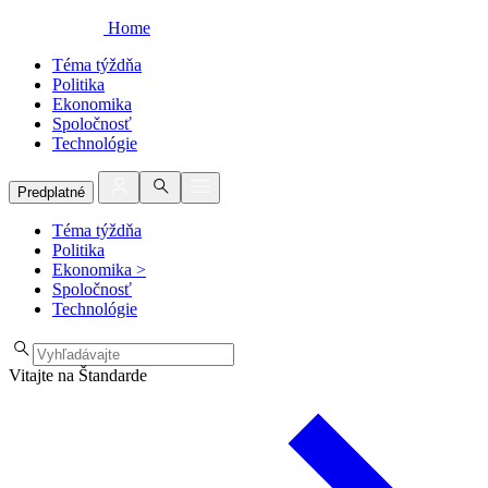
Home
Téma týždňa
Politika
Ekonomika
Spoločnosť
Technológie
Predplatné
Téma týždňa
Politika
Ekonomika
>
Spoločnosť
Technológie
Vitajte na Štandarde