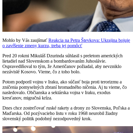
Mohlo by Vás zaujímať
Reakcia na Petra Števkova: Ukrajina bojuje
o zavŕšenie zmeny kurzu, treba jej pomôcť
Pred 20 rokmi Mikuláš Dzurinda súhlasil s preletom amerických
lietadiel nad Slovenskom a bombardovaním Juhoslávie.
Ospravedlňoval to tým, že Američanov požiadal, aby nevzniklo
nezávislé Kosovo. Vieme, čo z toho bolo.
Potom podporil vojnu v Iraku, ako súčasť boja proti terorizmu a
zničenia pomyselných zbraní hromadného ničenia. Aj tu vieme, čo
nasledovalo. Občianska a sektárska vojna v Iraku, exodus
kresťanov, migračná kríza.
Dnes chce zostreľovať ruské rakety a drony zo Slovenska, Poľska a
Maďarska. Od pozývacieho listu v roku 1968 neurobil žiadny
slovenský politik podobný nezodpovedný krok.