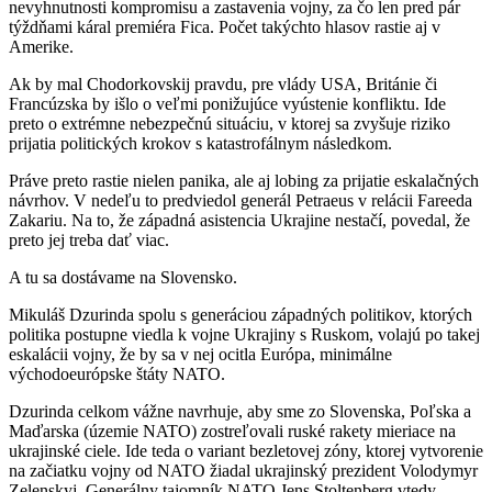
nevyhnutnosti kompromisu a zastavenia vojny, za čo len pred pár
týždňami káral premiéra Fica. Počet takýchto hlasov rastie aj v
Amerike.
Ak by mal Chodorkovskij pravdu, pre vlády USA, Británie či
Francúzska by išlo o veľmi ponižujúce vyústenie konfliktu. Ide
preto o extrémne nebezpečnú situáciu, v ktorej sa zvyšuje riziko
prijatia politických krokov s katastrofálnym následkom.
Práve preto rastie nielen panika, ale aj lobing za prijatie eskalačných
návrhov. V nedeľu to predviedol generál Petraeus v relácii Fareeda
Zakariu. Na to, že západná asistencia Ukrajine nestačí, povedal, že
preto jej treba dať viac.
A tu sa dostávame na Slovensko.
Mikuláš Dzurinda spolu s generáciou západných politikov, ktorých
politika postupne viedla k vojne Ukrajiny s Ruskom, volajú po takej
eskalácii vojny, že by sa v nej ocitla Európa, minimálne
východoeurópske štáty NATO.
Dzurinda celkom vážne navrhuje, aby sme zo Slovenska, Poľska a
Maďarska (územie NATO) zostreľovali ruské rakety mieriace na
ukrajinské ciele. Ide teda o variant bezletovej zóny, ktorej vytvorenie
na začiatku vojny od NATO žiadal ukrajinský prezident Volodymyr
Zelenskyj. Generálny tajomník NATO Jens Stoltenberg vtedy