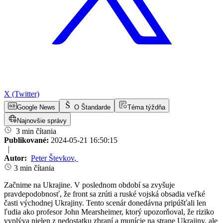
X (Twitter)
Google News
O Štandarde
Téma týždňa
Najnovšie správy
3 min čítania
Publikované:
2024-05-21 16:50:15
|
Autor:
Peter Števkov
,
3 min čítania
Začnime na Ukrajine. V poslednom období sa zvyšuje
pravdepodobnosť, že front sa zrúti a ruské vojská obsadia veľké
časti východnej Ukrajiny. Tento scenár donedávna pripúšťali len
ľudia ako profesor John Mearsheimer, ktorý upozorňoval, že riziko
vyplýva nielen z nedostatku zbraní a munície na strane Ukrajiny, ale