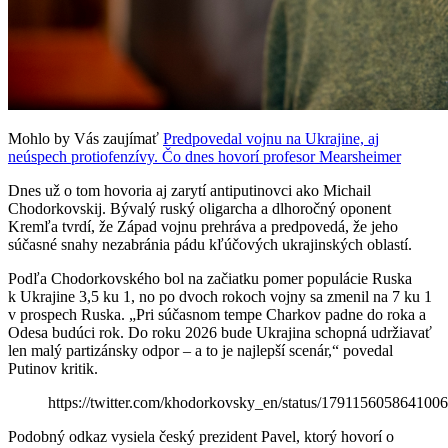
Mohlo by Vás zaujímať
Predpovedal vojnu na Ukrajine, aj
neúspech protiofenzívy. Čo dnes hovorí profesor Mearsheimer
Dnes už o tom hovoria aj zarytí antiputinovci ako Michail
Chodorkovskij. Bývalý ruský oligarcha a dlhoročný oponent
Kremľa tvrdí, že Západ vojnu prehráva a predpovedá, že jeho
súčasné snahy nezabránia pádu kľúčových ukrajinských oblastí.
Podľa Chodorkovského bol na začiatku pomer populácie Ruska
k Ukrajine 3,5 ku 1, no po dvoch rokoch vojny sa zmenil na 7 ku 1
v prospech Ruska. „Pri súčasnom tempe Charkov padne do roka a
Odesa budúci rok. Do roku 2026 bude Ukrajina schopná udržiavať
len malý partizánsky odpor – a to je najlepší scenár,“ povedal
Putinov kritik.
https://twitter.com/khodorkovsky_en/status/179115605864100
Podobný odkaz vysiela český prezident Pavel, ktorý hovorí o