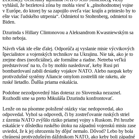
vyhlásil, že bezletová zóna by mohla viesť k „plnohodnotnej vojne
v Európe, do ktorej by sa zapojilo oveľa viac krajín a prinieslo by to
ešte viac ľudského utrpenia“. Odmietol to Stoltenberg, odmietol to
Biden.
Dzurinda s Hillary Clintonovou a Aleksandrom Kwasniewským sa
toho neboja.
Návrh však ide ešte ďalej. Odporúča aj vyslanie misie výcvikových
špecialistov a vojenských technikov na Ukrajinu. Nie tak, ako je to
zrejme dnes (neoficiálne), ale formálne a riadne. Netreba veľkú
predstavivosť na to, čo by mohlo nasledovať, keby Rusi pri
bombardovaní zabili desiatky vojakov NATO. Alebo naopak keby
protivzdušné systémy Aliancie omylom zostrelili nie raketu, ale
ruské lietadlo. Ďalšia priama eskalácia.
Podobne nezodpovedný hlas doteraz zo Slovenska nezaznel.
Rozhodli sme sa preto Mikuláša Dzurindu konfrontovať.
Lenže on na písomne položené otázky viac nedopovedal, ako
odpovedal. Vyhol sa odpovedi, či by zostreľovanie ruských striel
z územia NATO zvýšilo riziko priamej vojny s Ruskom. Pri hrozbe
eskalácie v dôsledku ruského útoku na západnú vojenskú misiu zase
uviedol, že k jej ohrozeniu by dôjsť nemalo. Dôvod? Lebo by bola
chránená protivzdušným dáždnikom NATO, ako keby boli západné