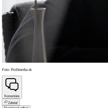
Foto: Profimedia.sk
Komentáre
Zdielať
Skopírovať odkaz