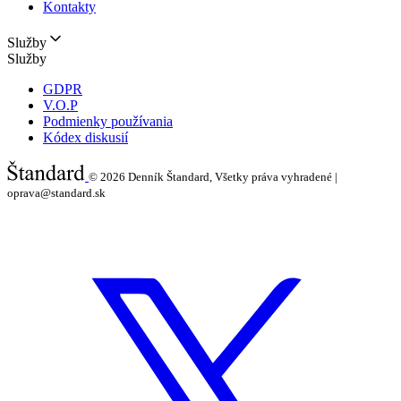
Kontakty
Služby
Služby
GDPR
V.O.P
Podmienky používania
Kódex diskusií
© 2026
Denník Štandard, Všetky práva vyhradené |
oprava@standard.sk