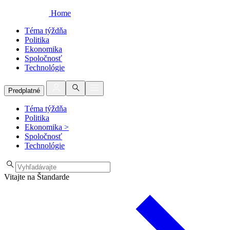
Home
Téma týždňa
Politika
Ekonomika
Spoločnosť
Technológie
Predplatné
Téma týždňa
Politika
Ekonomika
>
Spoločnosť
Technológie
Vitajte na Štandarde