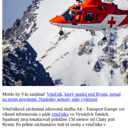
Mohlo by Vás zaujímať
Vrtuľník, ktorý spadol pod Rysmi, nemal
na prelet povolenie. Následky nehody stále vyšetrujú
Vrtuľníková záchranná zdravotná služba Air - Transport Europe cez
víkend informovala o páde
vrtuľníka
vo Vysokých Tatrách.
Spadnutý stroj lokalizovali približne 150 metrov od Chaty pod
Rysmi. Po prílete záchranárov boli tri osoby z vrtuľníka v