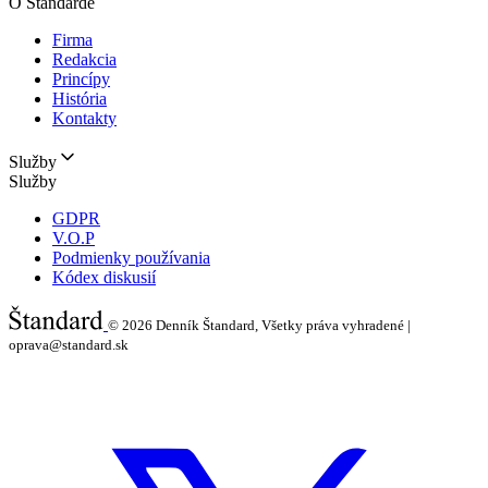
O Štandarde
Firma
Redakcia
Princípy
História
Kontakty
Služby
Služby
GDPR
V.O.P
Podmienky používania
Kódex diskusií
© 2026
Denník Štandard, Všetky práva vyhradené |
oprava@standard.sk