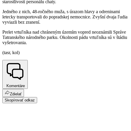
starostlivosti personálu chaty.
Jedného z nich, 48-ročného muža, s úrazom hlavy a odreninami
letecky transportovali do popradskej nemocnice. Zvyšní dvaja ľudia
vyviazli bez zranení.
Prelet vrtuľníka nad chráneným územím vopred neoznámili Správe
Tatranského národného parku. Okolnosti pádu vrtuľníka sú v štádiu
vyšetrovania.
(tasr, kol)
Komentáre
Zdielať
Skopírovať odkaz