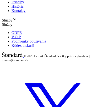
Princípy
História
Kontakty
Služby
Služby
GDPR
V.O.P
Podmienky používania
Kódex diskusií
© 2026
Denník Štandard, Všetky práva vyhradené |
oprava@standard.sk