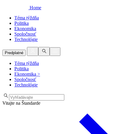
Home
Téma týždňa
Politika
Ekonomika
Spoločnosť
Technológie
Predplatné
Téma týždňa
Politika
Ekonomika
>
Spoločnosť
Technológie
Vitajte na Štandarde