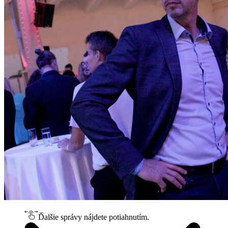
Ďalšie správy nájdete potiahnutím.