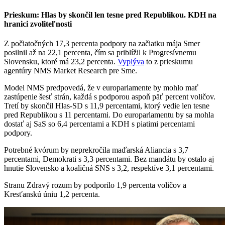
Prieskum: Hlas by skončil len tesne pred Republikou. KDH na
hranici zvoliteľnosti
Z počiatočných 17,3 percenta podpory na začiatku mája Smer
posilnil až na 22,1 percenta, čím sa priblížil k Progresívnemu
Slovensku, ktoré má 23,2 percenta.
Vyplýva
to z prieskumu
agentúry NMS Market Research pre Sme.
Model NMS predpovedá, že v europarlamente by mohlo mať
zastúpenie šesť strán, každá s podporou aspoň päť percent voličov.
Tretí by skončil Hlas-SD s 11,9 percentami, ktorý vedie len tesne
pred Republikou s 11 percentami. Do europarlamentu by sa mohla
dostať aj SaS so 6,4 percentami a KDH s piatimi percentami
podpory.
Potrebné kvórum by neprekročila maďarská Aliancia s 3,7
percentami, Demokrati s 3,3 percentami. Bez mandátu by ostalo aj
hnutie Slovensko a koaličná SNS s 3,2, respektíve 3,1 percentami.
Stranu Zdravý rozum by podporilo 1,9 percenta voličov a
Kresťanskú úniu 1,2 percenta.