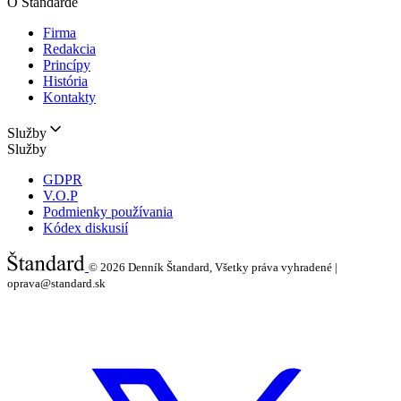
O Štandarde
Firma
Redakcia
Princípy
História
Kontakty
Služby
Služby
GDPR
V.O.P
Podmienky používania
Kódex diskusií
© 2026
Denník Štandard, Všetky práva vyhradené |
oprava@standard.sk