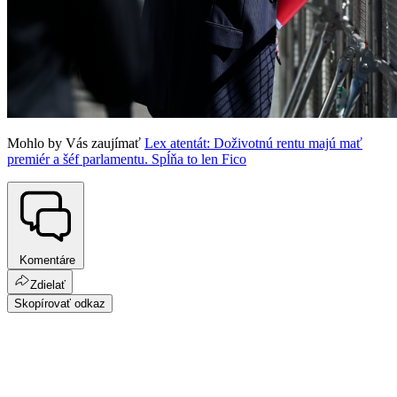
Mohlo by Vás zaujímať
Lex atentát: Doživotnú rentu majú mať
premiér a šéf parlamentu. Spĺňa to len Fico
Komentáre
Zdielať
Skopírovať odkaz