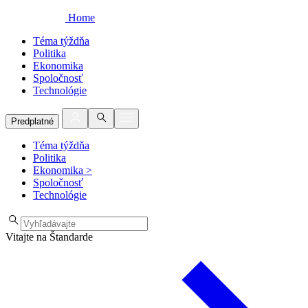
Home
Téma týždňa
Politika
Ekonomika
Spoločnosť
Technológie
Predplatné
Téma týždňa
Politika
Ekonomika
>
Spoločnosť
Technológie
Vitajte na Štandarde