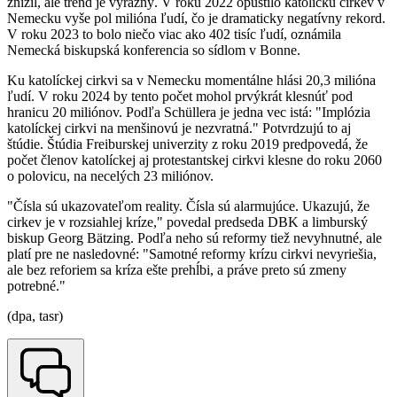
znížil, ale trend je výrazný. V roku 2022 opustilo katolícku cirkev v
Nemecku vyše pol milióna ľudí, čo je dramaticky negatívny rekord.
V roku 2023 to bolo niečo viac ako 402 tisíc ľudí, oznámila
Nemecká biskupská konferencia so sídlom v Bonne.
Ku katolíckej cirkvi sa v Nemecku momentálne hlási 20,3 milióna
ľudí. V roku 2024 by tento počet mohol prvýkrát klesnúť pod
hranicu 20 miliónov. Podľa Schüllera je jedna vec istá: "Implózia
katolíckej cirkvi na menšinovú je nezvratná." Potvrdzujú to aj
štúdie. Štúdia Freiburskej univerzity z roku 2019 predpovedá, že
počet členov katolíckej aj protestantskej cirkvi klesne do roku 2060
o polovicu, na necelých 23 miliónov.
"Čísla sú ukazovateľom reality. Čísla sú alarmujúce. Ukazujú, že
cirkev je v rozsiahlej kríze," povedal predseda DBK a limburský
biskup Georg Bätzing. Podľa neho sú reformy tiež nevyhnutné, ale
platí pre ne nasledovné: "Samotné reformy krízu cirkvi nevyriešia,
ale bez reforiem sa kríza ešte prehĺbi, a práve preto sú zmeny
potrebné."
(dpa, tasr)