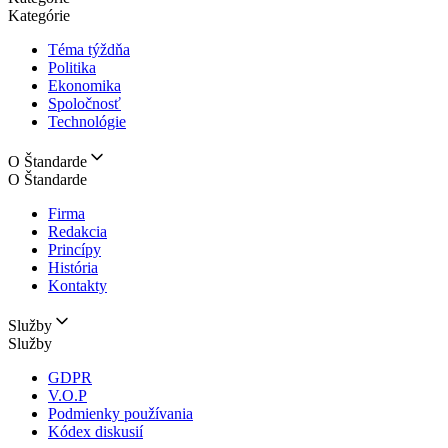
Kategórie
Téma týždňa
Politika
Ekonomika
Spoločnosť
Technológie
O Štandarde
O Štandarde
Firma
Redakcia
Princípy
História
Kontakty
Služby
Služby
GDPR
V.O.P
Podmienky používania
Kódex diskusií