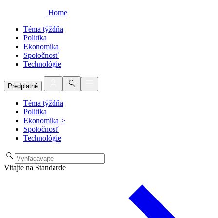
Home
Téma týždňa
Politika
Ekonomika
Spoločnosť
Technológie
Predplatné
Téma týždňa
Politika
Ekonomika
>
Spoločnosť
Technológie
Vitajte na Štandarde