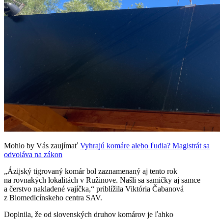
Mohlo by Vás zaujímať
Vyhrajú komáre alebo ľudia? Magistrát sa
odvoláva na zákon
„Ázijský tigrovaný komár bol zaznamenaný aj tento rok
na rovnakých lokalitách v Ružinove. Našli sa samičky aj samce
a čerstvo nakladené vajíčka,“ priblížila Viktória Čabanová
z Biomedicínskeho centra SAV.
Doplnila, že od slovenských druhov komárov je ľahko