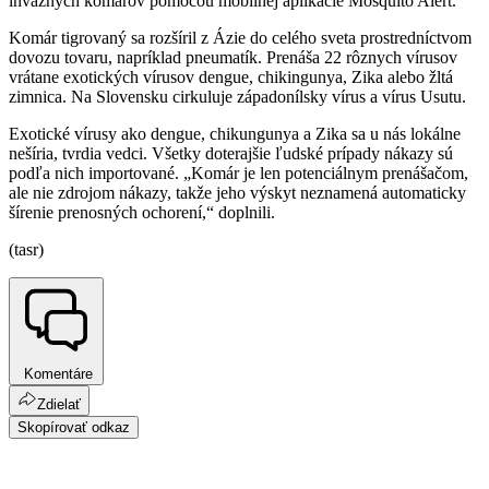
inváznych komárov pomocou mobilnej aplikácie Mosquito Alert.
Komár tigrovaný sa rozšíril z Ázie do celého sveta prostredníctvom
dovozu tovaru, napríklad pneumatík. Prenáša 22 rôznych vírusov
vrátane exotických vírusov dengue, chikingunya, Zika alebo žltá
zimnica. Na Slovensku cirkuluje západonílsky vírus a vírus Usutu.
Exotické vírusy ako dengue, chikungunya a Zika sa u nás lokálne
nešíria, tvrdia vedci. Všetky doterajšie ľudské prípady nákazy sú
podľa nich importované. „Komár je len potenciálnym prenášačom,
ale nie zdrojom nákazy, takže jeho výskyt neznamená automaticky
šírenie prenosných ochorení,“ doplnili.
(tasr)
Komentáre
Zdielať
Skopírovať odkaz