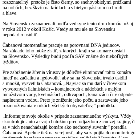
rozoznateľný, pretože je čisto čierny, so snehovobielymi prúžkami
na nohách, bez škvŕn na krídlach a s bielym pásikom na hrudi
a hlave.
Na Slovensku zaznamenali podľa vedkyne tento druh komára už aj
v roku 2012 v okolí Košíc. Vtedy sa mu ale na Slovensku
nepodarilo usídliť.
Čabanová momentálne pracuje na porovnaní DNA jedincov.
Na základe toho môže zistiť, z ktorých krajín sa komáre dostali
na Slovensko. Výsledky budú podľa SAV známe do niekoľkých
týždňov.
Pre zabránenie šírenia vírusov je dôležité eliminovať tohto komára
hneď na začiatku a nedovoliť, aby sa na Slovensku trvalo usídlil
a množil, vysvetlila Čabanová. „Najviac sa mu darí v človekom
vytvorených liahniskách – kontajneroch a nádobách s malým
množstvom vody, kvetináčoch, odkvapoch, kanalizácii či v odpade
naplnenom vodou. Preto je zníženie jeho počtu a zastavenie jeho
rozmnožovania v rukách všetkých obyvateľov,“ podotkla.
„Informujte svoje okolie v prípade zaznamenaného výskytu. Vždy
skontrolujte auto a svoju batožinu pred odjazdom z cudzej krajiny, či
sa v nich nenachádzajú komáre ako nechcený suvenír,“ poradila
Čabanová. Apeluje tiež na verejnosť, aby sa zapojila do monitoringu