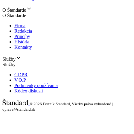
O Štandarde
O Štandarde
Firma
Redakcia
Princípy
História
Kontakty
Služby
Služby
GDPR
V.O.P
Podmienky používania
Kódex diskusií
© 2026
Denník Štandard, Všetky práva vyhradené |
oprava@standard.sk