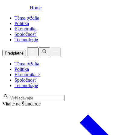
Home
Téma týždňa
Politika
Ekonomika
Spoločnosť
Technológie
Predplatné
Téma týždňa
Politika
Ekonomika
>
Spoločnosť
Technológie
Vitajte na Štandarde