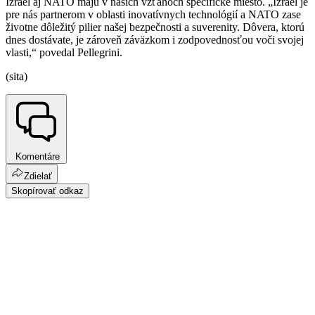
Izrael aj NATO majú v našich vzťahoch špecifické miesto. „Izrael je
pre nás partnerom v oblasti inovatívnych technológií a NATO zase
životne dôležitý pilier našej bezpečnosti a suverenity. Dôvera, ktorú
dnes dostávate, je zároveň záväzkom i zodpovednosťou voči svojej
vlasti,“ povedal Pellegrini.
(sita)
Komentáre
Zdielať
Skopírovať odkaz