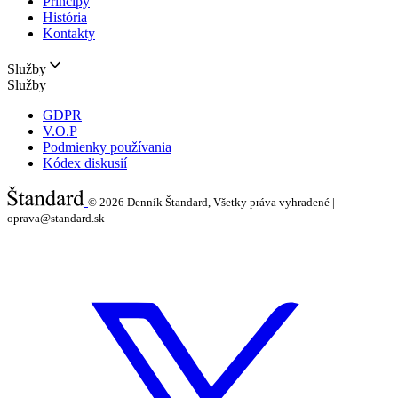
Princípy
História
Kontakty
Služby
Služby
GDPR
V.O.P
Podmienky používania
Kódex diskusií
© 2026
Denník Štandard, Všetky práva vyhradené |
oprava@standard.sk