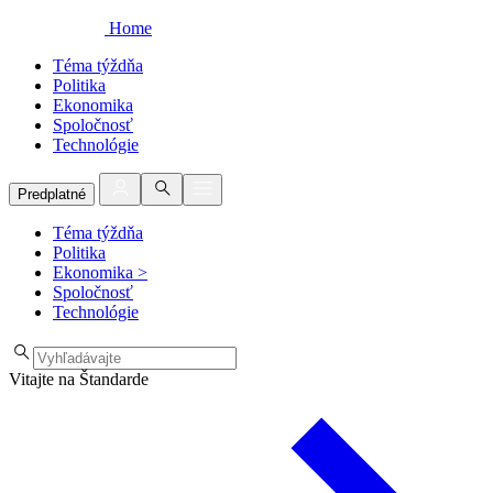
Home
Téma týždňa
Politika
Ekonomika
Spoločnosť
Technológie
Predplatné
Téma týždňa
Politika
Ekonomika
>
Spoločnosť
Technológie
Vitajte na Štandarde