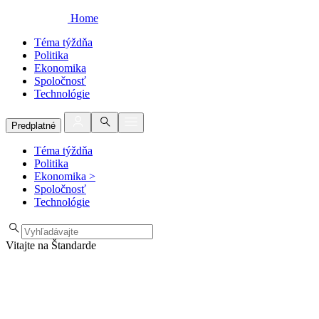
Home
Téma týždňa
Politika
Ekonomika
Spoločnosť
Technológie
Predplatné
Téma týždňa
Politika
Ekonomika
>
Spoločnosť
Technológie
Vitajte na Štandarde