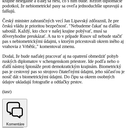
krajine nelegálne a ďalej sa rieši, čo s ním bude. Rezort diplomacie
podotkol, že nebiometrické pasy sa oveľa jednoduchšie upravujú a
falšujú.
Český minister zahraničných vecí Jan Lipavský zdôraznil, že pre
českú vládu je prioritou bezpečnosť. "Nebudeme čakať na ďalšiu
sabotáž. Každý, kto chce v našej krajine pobývať, musí sa
dôveryhodne preukázať. A na to v prípade Rusov už nebude stačiť
pas s nebiometrickými údajmi, s ktorým pricestovali okrem iného aj
vrahovia z Vrbětíc," komentoval zmenu.
Dodal, že bude naďalej pracovať aj na opatrení obmedziť pohyb
ruských diplomatov v schengenskom priestore. Ide podľa neho o
ďalší nástroj špionáže proti demokratickým krajinám. Biometrický
pas je cestovný pas so strojovo čitateľnými údajmi, jeho súčasťou je
nosič dát s biometrickými údajmi. Do čipu sa okrem osobných
údajov ukladajú fotografie a odtlačky prstov.
(tasr)
Komentáre