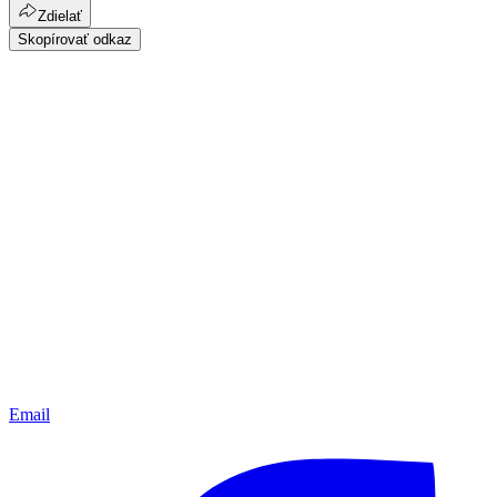
Zdielať
Skopírovať odkaz
Email