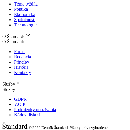
Téma týždňa
Politika
Ekonomika
Spoločnosť
Technológie
O Štandarde
O Štandarde
Firma
Redakcia
Princípy
História
Kontakty
Služby
Služby
GDPR
V.O.P
Podmienky používania
Kódex diskusií
© 2026
Denník Štandard, Všetky práva vyhradené |