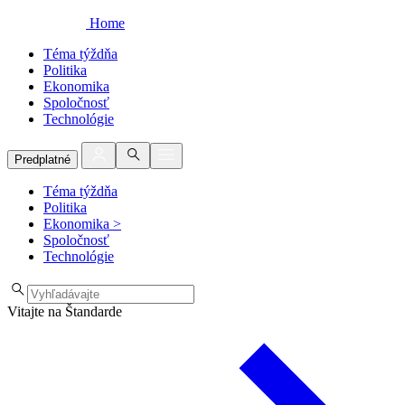
Home
Téma týždňa
Politika
Ekonomika
Spoločnosť
Technológie
Predplatné
Téma týždňa
Politika
Ekonomika
>
Spoločnosť
Technológie
Vitajte na Štandarde