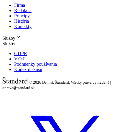
Firma
Redakcia
Princípy
História
Kontakty
Služby
Služby
GDPR
V.O.P
Podmienky používania
Kódex diskusií
© 2026
Denník Štandard, Všetky práva vyhradené |
oprava@standard.sk