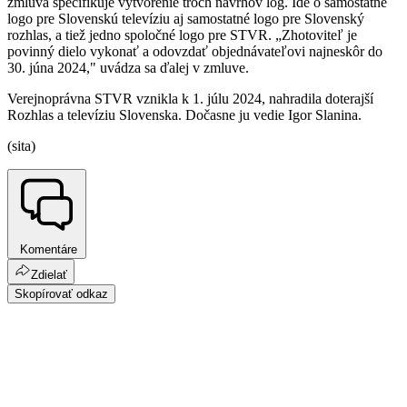
zmluva špecifikuje vytvorenie troch návrhov log. Ide o samostatné
logo pre Slovenskú televíziu aj samostatné logo pre Slovenský
rozhlas, a tiež jedno spoločné logo pre STVR. „Zhotoviteľ je
povinný dielo vykonať a odovzdať objednávateľovi najneskôr do
30. júna 2024," uvádza sa ďalej v zmluve.
Verejnoprávna STVR vznikla k 1. júlu 2024, nahradila doterajší
Rozhlas a televíziu Slovenska. Dočasne ju vedie Igor Slanina.
(sita)
Komentáre
Zdielať
Skopírovať odkaz