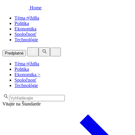
Home
Téma týždňa
Politika
Ekonomika
Spoločnosť
Technológie
Predplatné
Téma týždňa
Politika
Ekonomika
>
Spoločnosť
Technológie
Vitajte na Štandarde