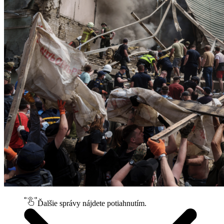
Ďalšie správy nájdete potiahnutím.