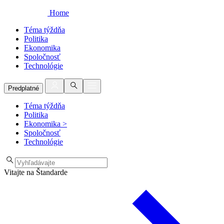
Home
Téma týždňa
Politika
Ekonomika
Spoločnosť
Technológie
Predplatné
Téma týždňa
Politika
Ekonomika
>
Spoločnosť
Technológie
Vitajte na Štandarde