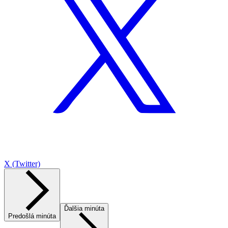
X (Twitter)
Ďalšia minúta
Predošlá minúta