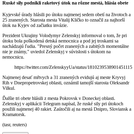
Ruské sily podnikli raketový útok na rôzne mestá, hlásia obete
Kyjevské úrady hlásili po útoku najmenej sedem obetí na životoch a
25 zranených. Starosta mesta Vitalij Kličko to označil za najhorší
útok na Kyjev od začiatku invázie.
Prezident Ukrajiny Volodymyr Zelenskyj informoval o tom, že pri
útoku bola poškodená detská nemocnica a pod jej troskami sa
nachádzajú ľudia. "Presný počet zranených a zabitých momentálne
nie je známy," uviedol Zelenskyj v súvislosti s útokom na
nemocnicu.
https://twitter.com/ZelenskyyUa/status/1810239538901451115
Najmenej desať mŕtvych a 31 zranených evidujú aj meste Kryvyj
Rih v Dnepropetrovskej oblasti, oznámil tamojší starosta Oleksandr
Vilkul.
Ďalšie tri obete hlásili z mesta Pokrovsk v Doneckej oblasti.
Zelenskyj v aplikácii Telegram napísal, že ruské sily pri útokoch
použili najmenej 40 rakiet. Zaútočili aj na mestá Dnipro, Sloviansk a
Kramatorsk.
(tasr, reuters)