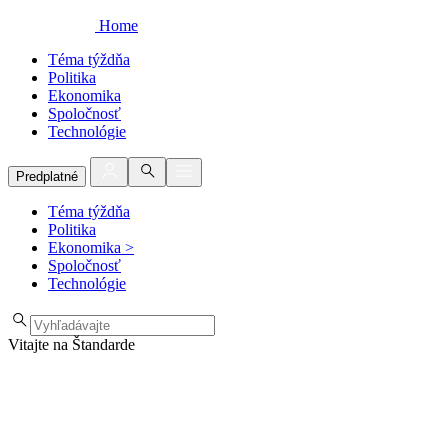
Home
Téma týždňa
Politika
Ekonomika
Spoločnosť
Technológie
Predplatné
Téma týždňa
Politika
Ekonomika
>
Spoločnosť
Technológie
Vitajte na Štandarde