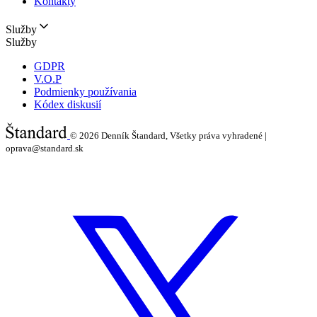
Kontakty
Služby
Služby
GDPR
V.O.P
Podmienky používania
Kódex diskusií
© 2026
Denník Štandard, Všetky práva vyhradené |
oprava@standard.sk