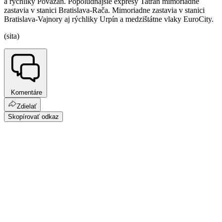
a rýchliky Považan. Popoludňajšie expresy Tatran mimoriadne
zastavia v stanici Bratislava-Rača. Mimoriadne zastavia v stanici
Bratislava-Vajnory aj rýchliky Urpín a medzištátne vlaky EuroCity.
(sita)
Komentáre
Zdielať
Skopírovať odkaz