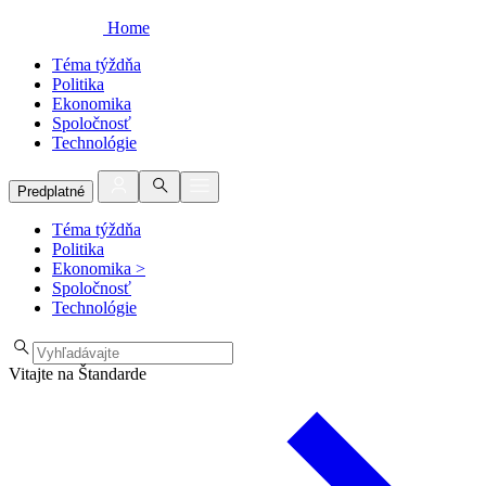
Home
Téma týždňa
Politika
Ekonomika
Spoločnosť
Technológie
Predplatné
Téma týždňa
Politika
Ekonomika
>
Spoločnosť
Technológie
Vitajte na Štandarde