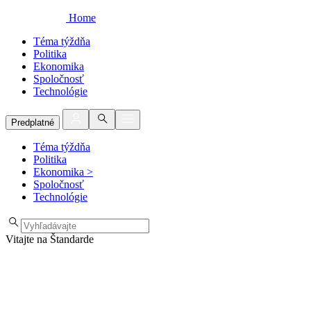
Home
Téma týždňa
Politika
Ekonomika
Spoločnosť
Technológie
Predplatné
Téma týždňa
Politika
Ekonomika
>
Spoločnosť
Technológie
Vitajte na Štandarde