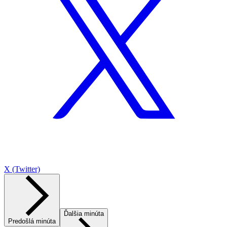
X (Twitter)
Ďalšia minúta
Predošlá minúta