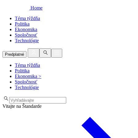
Home
Téma týždňa
Politika
Ekonomika
Spoločnosť
Technológie
Predplatné
Téma týždňa
Politika
Ekonomika
>
Spoločnosť
Technológie
Vitajte na Štandarde