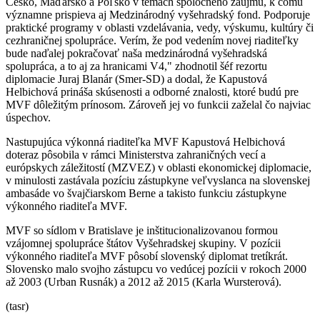
Česko, Maďarsko a Poľsko v témach spoločného záujmu, k čomu
významne prispieva aj Medzinárodný vyšehradský fond. Podporuje
praktické programy v oblasti vzdelávania, vedy, výskumu, kultúry či
cezhraničnej spolupráce. Verím, že pod vedením novej riaditeľky
bude naďalej pokračovať naša medzinárodná vyšehradská
spolupráca, a to aj za hranicami V4," zhodnotil šéf rezortu
diplomacie Juraj Blanár (Smer-SD) a dodal, že Kapustová
Helbichová prináša skúsenosti a odborné znalosti, ktoré budú pre
MVF dôležitým prínosom. Zároveň jej vo funkcii zaželal čo najviac
úspechov.
Nastupujúca výkonná riaditeľka MVF Kapustová Helbichová
doteraz pôsobila v rámci Ministerstva zahraničných vecí a
európskych záležitostí (MZVEZ) v oblasti ekonomickej diplomacie,
v minulosti zastávala pozíciu zástupkyne veľvyslanca na slovenskej
ambasáde vo švajčiarskom Berne a takisto funkciu zástupkyne
výkonného riaditeľa MVF.
MVF so sídlom v Bratislave je inštitucionalizovanou formou
vzájomnej spolupráce štátov Vyšehradskej skupiny. V pozícii
výkonného riaditeľa MVF pôsobí slovenský diplomat tretíkrát.
Slovensko malo svojho zástupcu vo vedúcej pozícii v rokoch 2000
až 2003 (Urban Rusnák) a 2012 až 2015 (Karla Wursterová).
(tasr)