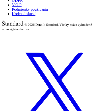
GDPR
V.O.P
Podmienky používania
Kódex diskusií
© 2026
Denník Štandard, Všetky práva vyhradené |
oprava@standard.sk